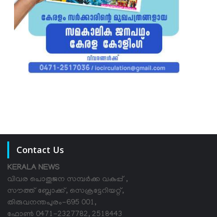
Contact Us
KERALA NEWS
വിവര പൊതുജന സമ്പര്‍ക്ക വകുപ്പ് ,
സൗത്ത് ബ്ലോക്ക്, സെക്രട്ടേറിയറ്റ്,
തിരുവനന്തപുരം-695 001,
ഫോൺ 0471-2327782, 2518443