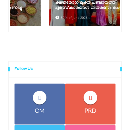
ക്ഷയരോഗ മുക്ത പഞ്ചായത്ത്
പുരസ്‌കാരങ്ങൾ വിതരണം ചെയ്തു
30th of June 2026
Follow Us
CM
PRD