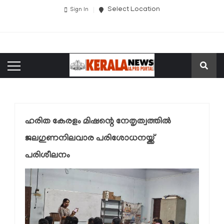
Select Location
Sign In
ഹരിത കേരളം മിഷന്റെ നേതൃത്വത്തിൽ
ജലഗുണനിലവാര പരിശോധനയ്ക്ക്
പരിശീലനം