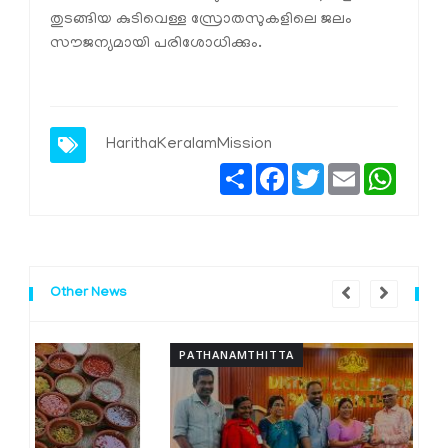
തുടങ്ങിയ കുടിവെള്ള സ്രോതസുകളിലെ ജലം
സൗജന്യമായി പരിശോധിക്കും.
HarithaKeralamMission
Share
Facebook
Twitter
Email
Whats
Other News
PATHANAMTHITTA
P