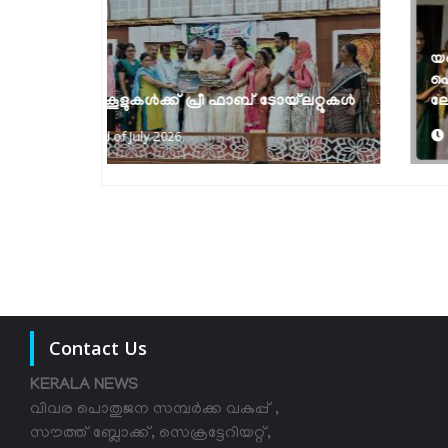
യങ് ഇന്നൊവേറ്റേഴസ് പ്രോഗ്രാം -വൈ
ഐ പി 9.0; സംസ്ഥാനതല ഐഡിയ
്‌ലറ്റുകൾ
ലോഞ്ച്
18th of July 2026
Contact Us
KERALA NEWS
വിവര പൊതുജന സമ്പര്‍ക്ക വകുപ്പ് ,
സൗത്ത് ബ്ലോക്ക്, സെക്രട്ടേറിയറ്റ്,