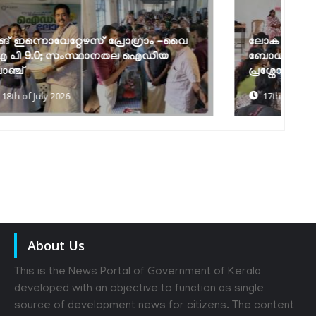
ലോക ജനസംഖ്യാ വാരാചരണം:
വ
ബോധവല്‍ക്കരണ സെമിനാറും
മ
പ്രശ്നോത്തരിയും
ര
17th of July 2026
About Us
This is the News Portal of Government of Kerala
developed with an objective to function as single
source of development news for citizens. The content