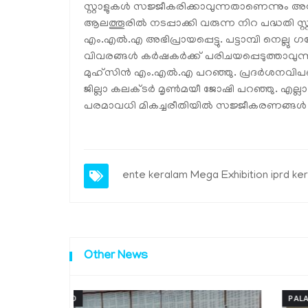
സ്റ്റാളുകള്‍ സജ്ജീകരിക്കാവുന്നതാണെന്നും അഡ്വ
ആലത്തൂരില്‍ നടപ്പാക്കി വരുന്ന നിറ പദ്ധതി സ്റ
എം.എല്‍.എ അഭിപ്രായപ്പെട്ടു. പട്ടാമ്പി നെല്ലു ഗ
വിവരങ്ങള്‍ കര്‍ഷകര്‍ക്ക് പരിചയപ്പെടുത്താവുന്ന ര
മുഹ്സിന്‍ എം.എല്‍.എ പറഞ്ഞു. പ്രദര്‍ശന
ജില്ലാ കലക്ടര്‍ മൃണ്‍മയീ ജോഷി പറഞ്ഞു. എല്ലാ
പരമാവധി മികച്ചരീതിയില്‍ സജ്ജീകരണങ്ങള്‍ പൂ
ente keralam Mega Exhibition iprd ke
Other News
PALAKKAD