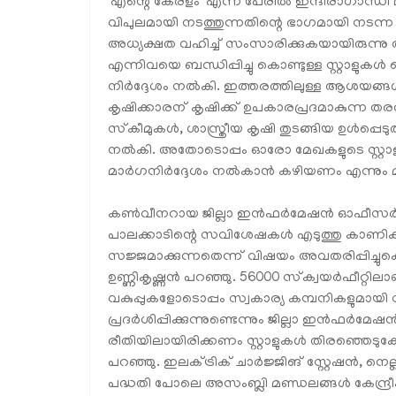
'എന്റെ കേരളം' എന്ന പേരില്‍ ഇന്ദിരാഗാന്ധി മ
വിപുലമായി നടത്തുന്നതിന്റെ ഭാഗമായി നട
അധ്യക്ഷത വഹിച്ച് സംസാരിക്കുകയായിരുന്നു അ
എന്നിവയെ ബന്ധിപ്പിച്ചു കൊണ്ടുള്ള സ്റ്റാളുകള്‍ ചെ
നിര്‍ദ്ദേശം നല്‍കി. ഇത്തരത്തിലുള്ള ആശയങ്ങള
കൃഷിക്കാരന് കൃഷിക്ക് ഉപകാരപ്രദമാകുന്ന തരത
സ്‌കീമുകള്‍, ശാസ്ത്രീയ കൃഷി തുടങ്ങിയ ഉള്‍പ്പെടുത്
നല്‍കി. അതോടൊപ്പം ഓരോ മേഖകളുടെ സ്റ്റാളുകള്
മാര്‍ഗനിര്‍ദ്ദേശം നല്‍കാന്‍ കഴിയണം എന്നും മന
കണ്‍വീനറായ ജില്ലാ ഇന്‍ഫര്‍മേഷന്‍ ഓഫീസര്
പാലക്കാടിന്റെ സവിശേഷകള്‍ എടുത്തു കാണിക്കു
സജ്ജമാക്കുന്നതെന്ന് വിഷയം അവതരിപ്പിച്ചുകൊ
ഉണ്ണികൃഷ്ണന്‍ പറഞ്ഞു. 56000 സ്‌ക്വയര്‍ഫീറ്റില
വകുപ്പുകളോടൊപ്പം സ്വകാര്യ കമ്പനികളുമായി സ
പ്രദര്‍ശിപ്പിക്കുന്നുണ്ടെന്നും ജില്ലാ ഇന്‍ഫര
രീതിയിലായിരിക്കണം സ്റ്റാളുകള്‍ തിരഞ്ഞെടു
പറഞ്ഞു. ഇലക്ട്രിക് ചാര്‍ജ്ജിങ് സ്റ്റേഷന്‍, 
പദ്ധതി പോലെ അസംബ്ലി മണ്ഡലങ്ങള്‍ കേന്ദ്രീകരിച