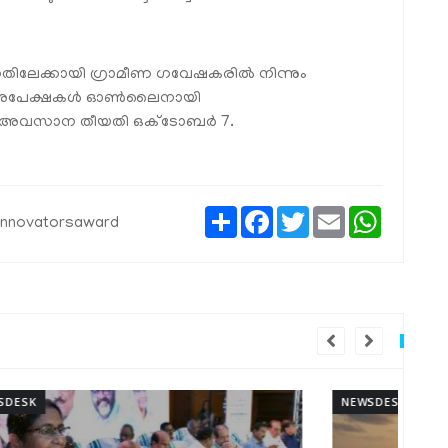
നതിലേക്കായി ഗ്രാമീണ ഗവേഷകരിൽ നിന്നും
ച്ചു. അപേക്ഷകൾ ഓൺലൈനായി
അവസാന തീയതി ഒക്ടോബർ 7.
Share
Facebook
Twitter
Email
WhatsAp
linnovatorsaward
NEWSDESK
NEW