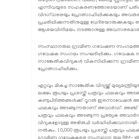
തദ്ദേശസ്വയംഭരണ വകുപ്പ്, കേരള സ്റ്റാർട്
എന്നിവയുടെ സഹകരണത്തോടെയാണ് പരിപാട
വിദഗ്ധരെയും പ്രോത്സാഹിപ്പിക്കുകയും അവരുടെ 
പ്രചരിപ്പിക്കുന്നതിനുമുള്ള വേദിയൊരുക്കുകയും
ആശയവിനിമയം നടത്താനുള്ള അവസരമൊരുക്കു
സംസ്ഥാനതല ഗ്രാമീണ ഗവേഷണ സംഗമത്തിനു
ഗവേഷക സംഗമം സംഘടിപ്പിക്കും. ഗവേഷക സംഗമ
സാങ്കേതികവിദ്യകൾ വികസിപ്പിക്കുന്ന ഗ്ര
പ്രോത്സാഹിപ്പിക്കും.
ഏറ്റവും മികച്ച സാങ്കേതിക വിദ്യയ്ക്ക് മുഖ്
ലക്ഷം രൂപയും പ്രശസ്തി പത്രവും ഫലകവും അടങ
കണ്ടുപിടിത്തങ്ങൾക്ക് റൂറൽ ഇന്നൊവേഷൻ അവ
ഫലകവും അടങ്ങുന്നതാണ് അവാർഡ്. അഞ്ച് മികച്
പത്രവും ഫലകവും അടങ്ങുന്ന പ്രത്യേക അവാ
വിദ്യകളോടുള്ള അഭിരുചി വർദ്ധിപ്പിക്കുവാ
നൽകും. 10,000 രൂപയും പ്രശസ്തി പത്രവും ഫ
ഗ്രാമീണ ഗവേഷകരെ സംസ്ഥാന തല RIM- ൽ പങ്ക