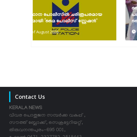
കൈത്തറി ദിനാഘോഷങ്ങൾ സംഘടിപ്പിച്ചു;
പരമായ
പരമ്പരാഗത നെയ്ത്തുകാരെ സംരക്ഷിച്ച്
േഷൻ’
കൈത്തറി...
7th of August 2026
Contact Us
KERALA NEWS
വിവര പൊതുജന സമ്പര്‍ക്ക വകുപ്പ് ,
സൗത്ത് ബ്ലോക്ക്, സെക്രട്ടേറിയറ്റ്,
തിരുവനന്തപുരം-695 001,