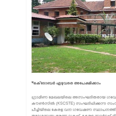
*ഒക്ടോബർ ഏഴുവരെ അപേക്ഷിക്കാം
ഗ്രാമീണ മേഖലയിലെ അസംഘടിതരായ ഗവേഷകർ
കൗൺസിൽ (KSCSTE) സംഘടിപ്പിക്കുന്ന സം
പീച്ചിയിലെ കേരള വന ഗവേഷണ സ്ഥാപനത്തി