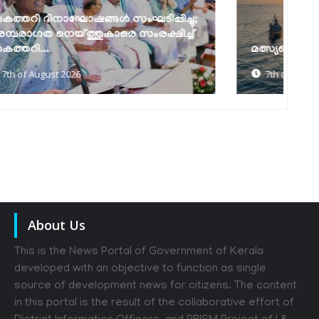
മത്സ്യത്തൊഴിലാളി ജാഗ്രത നിർദേശം
ക
7th of August 2026
About Us
This is the News Portal of Government of Kerala
developed with an objective to function as single
source of development news for citizens. The content
in this portal is the result of the collaborative effort of