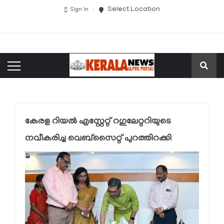
Select Location
Sign In
കേരള റിയൽ എസ്റ്റേറ്റ് റഗുലേറ്ററിയുടെ
നവീകരിച്ച വെബ്സൈറ്റ് പുറത്തിറക്കി