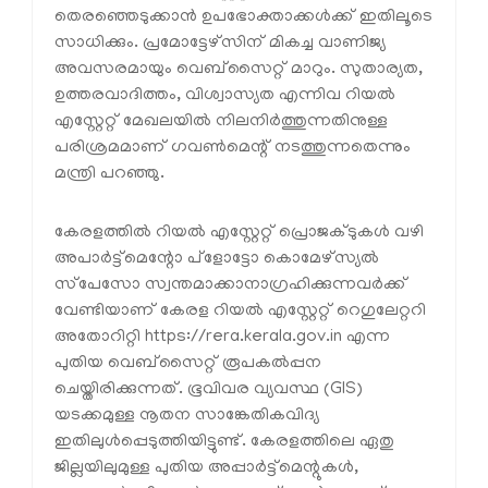
തെരഞ്ഞെടുക്കാൻ ഉപഭോക്താക്കൾക്ക് ഇതിലൂടെ
സാധിക്കും. പ്രമോട്ടേഴ്‌സിന് മികച്ച വാണിജ്യ
അവസരമായും വെബ്‌സൈറ്റ് മാറും. സുതാര്യത,
ഉത്തരവാദിത്തം, വിശ്വാസ്യത എന്നിവ റിയൽ
എസ്റ്റേറ്റ് മേഖലയിൽ നിലനിർത്തുന്നതിനുള്ള
പരിശ്രമമാണ് ഗവൺമെന്റ് നടത്തുന്നതെന്നും
മന്ത്രി പറഞ്ഞു.
കേരളത്തിൽ റിയൽ എസ്റ്റേറ്റ് പ്രൊജക്ടുകൾ വഴി
അപാർട്ട്‌മെന്റോ പ്‌ളോട്ടോ കൊമേഴ്‌സ്യൽ
സ്‌പേസോ സ്വന്തമാക്കാനാഗ്രഹിക്കുന്നവർക്ക്
വേണ്ടിയാണ് കേരള റിയൽ എസ്റ്റേറ്റ് റെഗുലേറ്ററി
അതോറിറ്റി https://rera.kerala.gov.in എന്ന
പുതിയ വെബ്‌സൈറ്റ് രൂപകൽപ്പന
ചെയ്തിരിക്കുന്നത്. ഭൂവിവര വ്യവസ്ഥ (GIS)
യടക്കമുള്ള നൂതന സാങ്കേതികവിദ്യ
ഇതിലുൾപ്പെടുത്തിയിട്ടുണ്ട്. കേരളത്തിലെ ഏതു
ജില്ലയിലുമുള്ള പുതിയ അപ്പാർട്ട്മെന്റുകൾ,