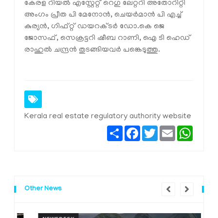
കേരള റിയൽ എസ്റ്റേറ്റ് റെഗു ലേറ്ററി അതോറിറ്റി
അംഗം പ്രീത പി മേനോൻ, ചെയർമാൻ പി എച്ച്
കുര്യൻ, ഗിഫ്റ്റ് ഡയറക്ടർ ഡോ.കെ ജെ
ജോസഫ്, സെക്രട്ടറി ഷീബ റാണി, ഐ ടി ഹെഡ്
രാഹുൽ ചന്ദ്രൻ തുടങ്ങിയവർ പങ്കെടുത്തു.
Kerala real estate regulatory authority website
Share
Facebook
Twitter
Email
Whats
Other News