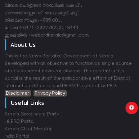
വിവര പൊതുജന സമ്പര്‍ക്ക വകുപ്പ് ,
സൗത്ത് ബ്ലോക്ക്, സെക്രട്ടേറിയറ്റ്,
തിരുവനന്തപുരം-695 001,
ഫോൺ 0471-2327782, 2518443
ഇമെയിൽ : webprdkerala@gmail.com
About Us
This is the News Portal of Government of Kerala
developed with an objective to function as single source
of development news for citizens. The content in this
portal is the result of the collaborative effort of District
Information Officers, and PRISM Project of I & PRD.
Disclaimer
Privacy Policy
Useful Links
Kerala Goverment Portal
I & PRD Portal
Kerala Chief Minister
India Portal