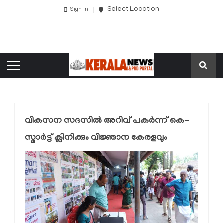
Select Location
Sign In
വികസന സദസില്‍ അറിവ് പകര്‍ന്ന് കെ-
സ്മാര്‍ട്ട് ക്ലിനിക്കും വിജ്ഞാന കേരളവും