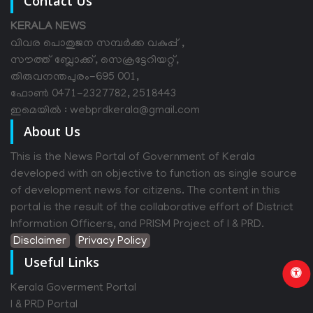
Contact Us
KERALA NEWS
വിവര പൊതുജന സമ്പര്‍ക്ക വകുപ്പ് ,
സൗത്ത് ബ്ലോക്ക്, സെക്രട്ടേറിയറ്റ്,
തിരുവനന്തപുരം-695 001,
ഫോൺ 0471-2327782, 2518443
ഇമെയിൽ : webprdkerala@gmail.com
About Us
This is the News Portal of Government of Kerala
developed with an objective to function as single source
of development news for citizens. The content in this
portal is the result of the collaborative effort of District
Information Officers, and PRISM Project of I & PRD.
Disclaimer
Privacy Policy
Useful Links
Kerala Goverment Portal
I & PRD Portal