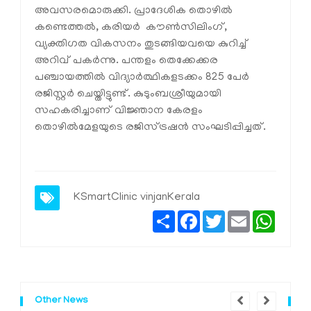
അവസരമൊരുക്കി. പ്രാദേശിക തൊഴില്‍
കണ്ടെത്തല്‍, കരിയര്‍ കൗണ്‍സിലിംഗ്,
വ്യക്തിഗത വികസനം തുടങ്ങിയവയെ കുറിച്ച്
അറിവ് പകര്‍ന്നു. പന്തളം തെക്കേക്കര
പഞ്ചായത്തില്‍ വിദ്യാര്‍ത്ഥികളടക്കം 825 പേര്‍
രജിസ്റ്റര്‍ ചെയ്തിട്ടുണ്ട്. കുടുംബശ്രീയുമായി
സഹകരിച്ചാണ് വിജ്ഞാന കേരളം
തൊഴില്‍മേളയുടെ രജിസ്ട്രഷന്‍ സംഘടിപ്പിച്ചത്.
KSmartClinic
vinjanKerala
Share
Facebook
Twitter
Email
Whats
Other News