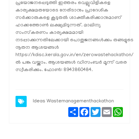
പ്രയോജനപ്പെടുത്തി ഇത്തരം വെല്ലുവിളികളെ
കാര്യക്ഷമതയോടെ നേരിടാനും പ്രാദേശിക
സര്‍ക്കാരുകളെ കൂടുതല്‍ ശാക്തീകരിക്കാനുമാണ്
ഹാക്കത്തോണ്‍ ലക്ഷ്യമിടുന്നത്. മാലിന്യ
സംസ്‌കരണം കാര്യക്ഷമമായി
നടപ്പാക്കുന്നതിലേക്കായി പൊതുജനങ്ങള്‍ക്കും തങ്ങളുടെ
നൂതന ആശയങ്ങള്‍
https://kdisc.kerala.gov.in/en/zerowastehackathon/
ല്‍ പങ്കു വയ്ക്കാം. ആശയങ്ങള്‍ ഡിസംബര്‍ മൂന്ന് വരെ
സ്വീകരിക്കും. ഫോണ്‍: 8943860484.
Ideas Wastemanagementhackathon
Share
Facebook
Twitter
Email
Whats