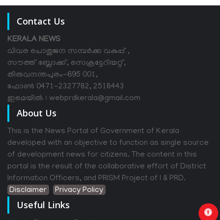
Contact Us
KERALA NEWS
വിവര പൊതുജന സമ്പര്‍ക്ക വകുപ്പ് ,
സൗത്ത് ബ്ലോക്ക്, സെക്രട്ടേറിയറ്റ്,
തിരുവനന്തപുരം-695 001,
ഫോൺ 0471-2327782, 2518443
ഇമെയിൽ : webprdkerala@gmail.com
About Us
This is the News Portal of Government of Kerala
developed with an objective to function as single source
of development news for citizens. The content in this
portal is the result of the collaborative effort of District
Information Officers, and PRISM Project of I & PRD.
Disclaimer
Privacy Policy
Useful Links