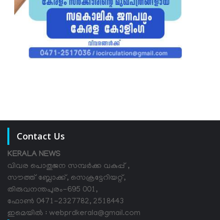
Contact Us
KERALA NEWS
വിവര പൊതുജന സമ്പര്‍ക്ക വകുപ്പ് ,
സൗത്ത് ബ്ലോക്ക്, സെക്രട്ടേറിയറ്റ്,
തിരുവനന്തപുരം-695 001,
ഫോൺ 0471-2327782, 2518443
ഇമെയിൽ : webprdkerala@gmail.com