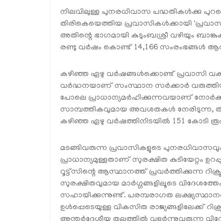
നിലവിലുള്ള പുനരധിവാസ പദ്ധതികൾക്കു പുറമ
തിരികെയെത്തിയ പ്രവാസികൾക്കായി 'പ്രവാസി
അതിന്റെ ഭാഗമായി കുടുംബശ്രീ വഴിയും ബാ
രണ്ടു വർഷം കൊണ്ട് 14,166 സംരംഭങ്ങൾ ആരംഭി
കഴിഞ്ഞ ഏഴു വർഷങ്ങൾക്കൊണ്ട് പ്രവാസി വകുപ്പ
വർദ്ധനയാണ് സംസ്ഥാന സർക്കാർ വരുത്തിയ
പോലെ പ്രാധാന്യമർഹിക്കുന്നവയാണ് നോർക്
സാമ്പത്തികവുമായ അവശതകൾ നേരിടുന്ന, തി
കഴിഞ്ഞ ഏഴു വർഷത്തിനിടയിൽ 151 കോടി രൂപ
മടങ്ങിവരുന്ന പ്രവാസികളുടെ പുനരധിവാസവും 
പ്രാധാന്യമുള്ളതാണ് സുരക്ഷിത കുടിയേറ്റം ഉ
റൂട്ട്‌സിന്റെ ആസ്ഥാനത്ത് പ്രവർത്തിക്കുന്ന റിക
സുരക്ഷിതവുമായ മാർഗ്ഗങ്ങളിലൂടെ വിദേശത്തേക
സഹായിക്കുന്നുണ്ട്. പരമ്പരാഗത ലക്ഷ്യസ്ഥാന
ഉൾപ്പെടെയുള്ള വികസിത രാജ്യങ്ങളിലേക്ക് റിക്രൂട്
അന്തർദേശീയ തലത്തിൽ വളർന്നുവരുന്ന വിദ