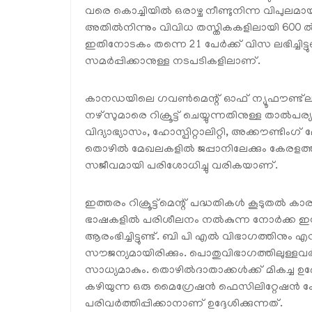
വരെ കൊച്ചിയിൽ ഒരാഴ്ച നീണ്ടുനിന്ന വിപുലമായ യു
അതിൽനിന്നും വിവിധ തസ്തികകളിലായി 600 ൽ 
ഇതിനോടകം തന്നെ 21 പേർക്ക് വിസ ലഭിച്ചിട്ട
സമർപ്പിക്കാനുള്ള നടപടികളിലാണ്.
കാനഡയിലെ ഗവൺമെന്റ് ഓഫ് ന്യൂഫൗണ്ട്‌ലാ
നഴ്‌സുമാരെ റിക്രൂട്ട് ചെയ്യുന്നതിനുള്ള താൽപ
വിദ്യാഭ്യാസം, ഹോസ്പിറ്റാലിറ്റി, അക്കൗണ്ട
തൊഴിൽ മേഖലകളിൽ ജപ്പാനിലേക്കും കേരളത്തിൽ 
സജീവമായി പരിശോധിച്ചു വരികയാണ്.
ഇത്തരം റിക്രൂട്ട്‌മെന്റ് പദ്ധതികൾ കൂടുതൽ ക
ഭാഷകളിൽ പരിശീലനം നൽകുന്ന നോർക്ക ഇൻസ്റ്റ
ആരംഭിച്ചിട്ടുണ്ട്. ബി പി എൽ വിഭാഗത്തിനും
സൗജന്യമായിരിക്കും. പൊതുവിഭാഗത്തിലുള്
സാധ്യമാകും. തൊഴിൽദാതാക്കൾക്ക് മികച്ച ഉദ്യ
കഴിയുന്ന ഒരു മൈഗ്രേഷൻ ഫെസിലിറ്റേഷൻ കേന
പരിവർത്തിപ്പിക്കാനാണ് ഉദ്ദേശിക്കുന്നത്.