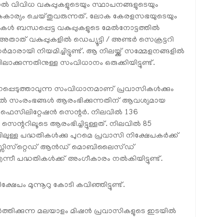
 വിവിധ വകുപ്പുകളുടെയും സ്ഥാപനങ്ങളുടെയും
യം ചെയ്തുവരുന്നത്. ലോക കേരളസഭയുടെയും
 ബന്ധപ്പെട്ട വകുപ്പുകളുടെ മേൽനോട്ടത്തിൽ
താത് വകുപ്പുകളിൽ ഡെപ്യൂട്ടി / അണ്ടർ സെക്രട്ടറി
ി നിയമിച്ചിട്ടുണ്ട്. ആ നിലയ്ക്ക് സമ്മേളനങ്ങളിൽ
ലാക്കുന്നതിനുള്ള സംവിധാനം ഒരുക്കിയിട്ടുണ്ട്.
പെടുത്താവുന്ന സംവിധാനമാണ് പ്രവാസികൾക്കും
ിൽ സംരംഭങ്ങൾ ആരംഭിക്കുന്നതിന് ആവശ്യമായ
സ് ഫെസിലിറ്റേഷൻ സെന്റർ. നിലവിൽ 136
ന്ററിലൂടെ ആരംഭിച്ചിട്ടുള്ളത്. നിലവിൽ 85
ിലുള്ള പദ്ധതികൾക്കു പുറമെ പ്രവാസി നിക്ഷേപകർക്ക്
്സിസ്‌റ്റെഡ് ആൻഡ് മൊബിലൈസ്ഡ്
്നീ പദ്ധതികൾക്ക് അംഗീകാരം നൽകിയിട്ടുണ്ട്.
േപം മുന്നൂറു കോടി കവിഞ്ഞിട്ടുണ്ട്.
ർത്തിക്കുന്ന മലയാളം മിഷൻ പ്രവാസികളുടെ ഇടയിൽ