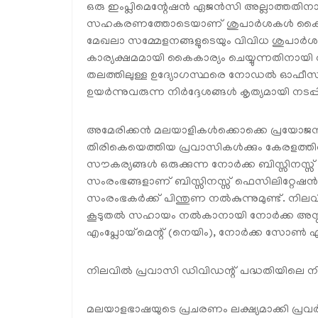
ഒരു ഇംപ്ലിമെന്റേഷൻ ഏജൻസി അല്ലാത്തതിനാൽ
സഹകരണത്തോടെയാണ് ശുപാർശകൾ കൈകാര്
മേഖലാ സമ്മേളനങ്ങളുടെയും വിവിധ ശുപാർശകൾ
കാര്യക്ഷമമായി കൈകാര്യം ചെയ്യുന്നതിനായി അ
തലത്തിലുള്ള ഉദ്യോഗസ്ഥരെ നോഡൽ ഓഫീസർമാരായ
ഉയർന്നുവരുന്ന നിർദ്ദേശങ്ങൾ കൃത്യമായി നടപ്പി
അമേരിക്കൻ മലയാളികൾക്കൊക്കെ പ്രയോജനപ്
തിരികെയെത്തിയ പ്രവാസികൾക്കും കേരളത്ത
സൗകര്യങ്ങൾ ഒരുക്കുന്ന നോർക്ക ബിസ്സിനസ്
സംരംഭങ്ങളാണ് ബിസ്സിനസ്സ് ഫെസിലിറ്റേഷൻ സെ
സംരംഭകർക്ക് പിന്തുണ നൽകുന്നുമുണ്ട്. നിലവ
കൂടുതൽ സഹായം നൽകാനായി നോർക്ക അസ
എംപ്ലോയ്‌മെന്റ് (നെയിം), നോർക്ക സോൺ എന
നിലവിൽ പ്രവാസി ഡിവിഡന്റ് പദ്ധതിയിലെ നിക്ഷ
മലയാളഭാഷയുടെ പ്രചരണം ലക്ഷ്യമാക്കി പ്രവ