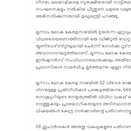
നിന്നും മലയാളികളെ സുരക്ഷിതരായി നാട്ടിലെത
സംഘടനകളും നൽകിയ പിന്തുണ വളരെ വലുതായ
അഭിനന്ദിക്കുന്നതായി മുഖ്യമന്ത്രി പറഞ്ഞു.
മൂന്നാം ലോക കേരളസഭയിൽ ഉയർന്ന ഏറ്റവും പ
വിവരശേഖരണത്തിനായി ഒരു ഡിജിറ്റൽ ഡേറ്റ പ്ല
യൂണിവേഴ്‌സിറ്റിയുമായി ചേർന്ന് നോർക്ക റൂട്‌സ
അവസാനഘട്ടത്തിലാണ്. മൂന്നാം ലോക കേരള
ഇൻഷുറൻസ് സംവിധാനമൊരുക്കലും അതിന്റ
പ്രവാസികൾ സമർപ്പിച്ച മൂർത്തമായ എല്ലാ നി
മൂന്നാം ലോക കേരള സഭയിൽ 62 വിദേശ രാജ്യങ
നിന്നുമുള്ള പ്രതിനിധികൾ പങ്കെടുത്തിരുന്ന
സെക്രട്ടറിയുടെ നേതൃത്വത്തിൽ വിവിധ വകു
നടത്തുകയും പ്രായോഗികതയുടെ അടിസ്ഥാനത്ത
വിഷയങ്ങൾ കേന്ദ്ര സർക്കാരിന്റെ പരിഗണനയ്ക്ക
56 ശുപാർശകൾ അതതു വകുപ്പുകളുടെ പരിഗണ