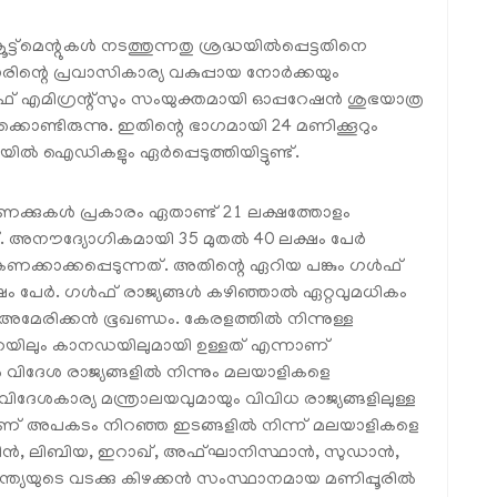
്ട്‌മെന്റുകൾ നടത്തുന്നതു ശ്രദ്ധയിൽപ്പെട്ടതിനെ
ന്റെ പ്രവാസികാര്യ വകുപ്പായ നോർക്കയും
ഫ് എമിഗ്രന്റ്‌സും സംയുക്തമായി ഓപ്പറേഷൻ ശുഭയാത്ര
്ടിരുന്നു. ഇതിന്റെ ഭാഗമായി 24 മണിക്കൂറും
ിൽ ഐഡികളും ഏർപ്പെടുത്തിയിട്ടുണ്ട്.
ണക്കുകൾ പ്രകാരം ഏതാണ്ട് 21 ലക്ഷത്തോളം
്. അനൗദ്യോഗികമായി 35 മുതൽ 40 ലക്ഷം പേർ
ണക്കാക്കപ്പെടുന്നത്. അതിന്റെ ഏറിയ പങ്കും ഗൾഫ്
്ഷം പേർ. ഗൾഫ് രാജ്യങ്ങൾ കഴിഞ്ഞാൽ ഏറ്റവുമധികം
 അമേരിക്കൻ ഭൂഖണ്ഡം. കേരളത്തിൽ നിന്നുള്ള
യിലും കാനഡയിലുമായി ഉള്ളത് എന്നാണ്
ൽ വിദേശ രാജ്യങ്ങളിൽ നിന്നും മലയാളികളെ
ിദേശകാര്യ മന്ത്രാലയവുമായും വിവിധ രാജ്യങ്ങളിലുള്ള
ിച്ചാണ് അപകടം നിറഞ്ഞ ഇടങ്ങളിൽ നിന്ന് മലയാളികളെ
ക്രെയിൻ, ലിബിയ, ഇറാഖ്, അഫ്ഘാനിസ്ഥാൻ, സുഡാൻ,
ഇന്ത്യയുടെ വടക്കു കിഴക്കൻ സംസ്ഥാനമായ മണിപ്പൂരിൽ