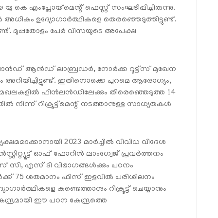
 കെ എംപ്ലോയ്‌മെന്റ് ഫെസ്റ്റ് സംഘടിപ്പിച്ചിരുന്നു.
അധികം ഉദ്യോഗാർത്ഥികളെ തെരഞ്ഞെടുത്തിട്ടുണ്ട്.
ുണ്ട്. മുപ്പതോളം പേർ വിസയുടെ അപേക്ഷ
ൻഡ് ആൻഡ് ലാബ്രഡർ, നോർക്ക റൂട്ട്‌സ് മുഖേന
ര്യം അറിയിച്ചിട്ടുണ്ട്. ഇതിനൊക്കെ പുറമെ ആരോഗ്യം,
ിംഗ് മേഖലകളിൽ ഫിൻലൻഡിലേക്കും തിരെഞ്ഞെടുത്ത 14
നിന്ന് റിക്രൂട്ട്‌മെന്റ് നടത്താനുള്ള സാധ്യതകൾ
ാര്യക്ഷമമാക്കാനായി 2023 മാർച്ചിൽ വിവിധ വിദേശ
ിറ്റ്യൂട്ട് ഓഫ് ഫോറിൻ ലാംഗ്വേജ് പ്രവർത്തനം
 എസ് സി, എസ് ടി വിഭാഗങ്ങൾക്കും പഠനം
ളവർക്ക് 75 ശതമാനം ഫീസ് ഇളവിൽ പരിശീലനം
ോഗാർത്ഥികളെ കണ്ടെത്താനും റിക്രൂട്ട് ചെയ്യാനും
്ദ്രമായി ഈ പഠന കേന്ദ്രത്തെ