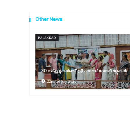
Other News
PALAKKAD
യങ് ഇന്നൊവേറ്റേഴസ് പ്രോഗ്രാം -വൈ
ഐ പി 9.0; സംസ്ഥാനതല ഐഡിയ
്‌ലറ്റുകൾ
ലോഞ്ച്
18th of July 2026