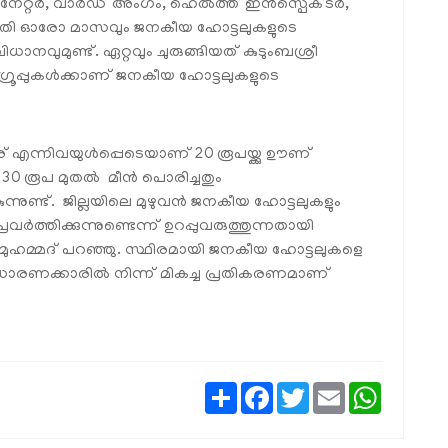
്റര്‍, വാര്‍ഡ് അംഗം, ഹെല്‍ത്ത് ഇന്‍സ്പെക്ടര്‍,
്ട സമിതി ഓരോ മാസവും ജനകീയ ഹോട്ടലുകളുടെ
ിധാനവുമുണ്ട്. ഏറ്റവും ചുരുങ്ങിയത് കുടുംബശ്രീ
 ഗ്രൂപ്പുകള്‍ക്കാണ് ജനകീയ ഹോട്ടലുകളുടെ
് എന്നിവയുള്‍പ്പെടെയാണ് 20 രൂപയ്ക്കു ഊണ്
ം 30 രൂപ മുതല്‍ മീന്‍ പൊരിച്ചതും
ന്നുണ്ട്. ജില്ലയിലെ മുഴുവന്‍ ജനകീയ ഹോട്ടലുകളും
്‍ത്തിക്കുന്നുണ്ടെന്ന് ഉറപ്പുവരുത്തുന്നതായി
് മുഹമ്മദ് പറഞ്ഞു. സ്ഥിരമായി ജനകീയ ഹോട്ടലുകളെ
ാധാരണക്കാരില്‍ നിന്ന് മികച്ച പ്രതികരണമാണ്
Share
Facebook
Twitter
Email
WhatsAp