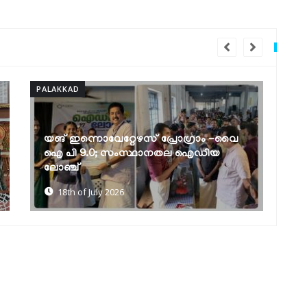
PALAKKAD
PAL
ലോക ജനസംഖ്യാ വാരാചരണം:
വ
ബോധവല്‍ക്കരണ സെമിനാറും
മ
പ്രശ്നോത്തരിയും
ര
17th of July 2026