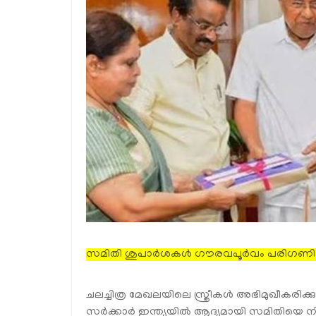
സമിതി ശുപാർശകൾ ഗൗരവപൂർവം പരിഗണിക്
ചലച്ചിത്ര മേഖലയിലെ സ്ത്രീകൾ അഭിമുഖീകരിക്കു
സർക്കാർ ഇന്ത്യയിൽ ആദ്യമായി സമിതിയെ നിയ