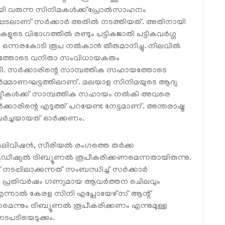
ി വരുന്ന സിനിമകൾക്ക്‌പ്രോൽസാഹനം
പെടലാണ് സർക്കാർ അതിൽ നടത്തിയത്. അതിനായി
കളുടെ വിഭാഗത്തിൽ രണ്ടും പട്ടികജാതി പട്ടികവർഗ്ഗ
 ഒന്നരകോടി രൂപ നൽകാൻ തീരുമാനിച്ചു. നിലവിൽ
ത്തോടെ വനിതാ സംവിധായകരും
ക്കി. സർക്കാരിന്റെ സാമ്പത്തിക സഹായത്തോടെ
 നിർമ്മാണഘട്ടത്തിലാണ്. മലയാള സിനിമയുടെ ആദ്യ
സ്ത്രീകൾക്ക് സാമ്പത്തിക സഹായം നൽകി അവരെ
്കാരിന്റെ എടുത്ത് പറയേണ്ട നേട്ടമാണ്. അന്തരാഷ്ട്ര
ചർച്ചയായത് ഓർക്കണം.
 ടെലിവിഷൻ, സീരിയൽ രംഗത്തെ തർക്ക
ുഡീഷ്യൽ ട്രിബ്യൂണൽ രൂപീകരിക്കണമെന്നതായിരുന്നു.
 നടപ്പിലാക്കുന്നത് സംബന്ധിച്ച് സർക്കാർ
ം പ്രതിവർഷം ഗണ്യമായ ആവർത്തന ചെിലവും
ന്നാൽ കേരള സിനി എപ്ലോയേഴ്‌സ് ആന്റ്
ന്നും ട്രിബ്യൂണൽ രൂപീകരിക്കണം എന്നുമുള്ള
ടപടിയെടുക്കും.