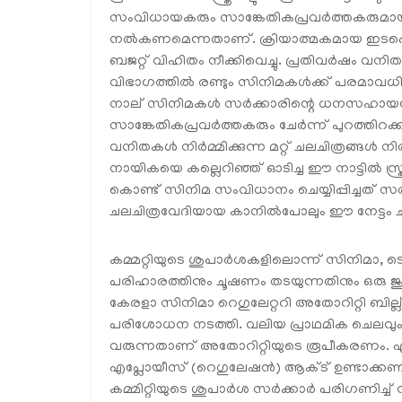
സംവിധായകരും സാങ്കേതികപ്രവർത്തകരുമായ
നൽകണമെന്നതാണ്. ക്രിയാത്മകമായ ഇടപ്
ബജറ്റ് വിഹിതം നീക്കിവെച്ചു. പ്രതിവർഷം വനിത
വിഭാഗത്തിൽ രണ്ടും സിനിമകൾക്ക് പരമാവധി
നാല് സിനിമകൾ സർക്കാരിന്റെ ധനസഹായ
സാങ്കേതികപ്രവർത്തകരും ചേർന്ന് പുറത്തിറ
വനിതകൾ നിർമ്മിക്കുന്ന മറ്റ് ചലചിത്രങ്ങൾ
നായികയെ കല്ലെറിഞ്ഞ് ഓടിച്ച ഈ നാട്ടിൽ 
കൊണ്ട് സിനിമ സംവിധാനം ചെയ്യിപ്പിച്ചത് സർക
ചലചിത്രവേദിയായ കാനിൽപോലും ഈ നേട്ടം 
കമ്മറ്റിയുടെ ശുപാർശകളിലൊന്ന് സിനിമാ,
പരിഹാരത്തിനും ചൂഷണം തടയുന്നതിനും ഒരു ജ
കേരളാ സിനിമാ റെഗുലേറ്ററി അതോറിറ്റി ബില്ല്
പരിശോധന നടത്തി. വലിയ പ്രാഥമിക ചെലവു
വരുന്നതാണ് അതോറിറ്റിയുടെ രൂപീകരണം. എ
എപ്ലോയീസ് (റെഗുലേഷൻ) ആക്ട് ഉണ്ടാക്കണമെ
കമ്മിറ്റിയുടെ ശുപാർശ സർക്കാർ പരിഗണിച്ച് ന