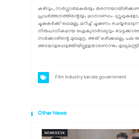
കഴിവും, സർഗ്ഗാത്മകതയും തന്നെയായിരിക്ക
പ്രവർത്തനത്തിന്റെയും മാനദണ്ഡം. ഗ്രൂപ്പു
ചൂഷകർക്ക് ഒപ്പമല്ല, മറിച്ച് ചൂഷണം ചെയ്യപ്പെട
നിരുപാധികമായ ഐക്യദാർഢ്യവും വേട്ടക്കാ
സർക്കാരിന്റെ മുഖമുദ്ര. അത് ഒരിക്കലല്ല, 
അടയാളപ്പെടുത്തിയിട്ടുളളതാണെന്നും മുഖ്യമന്ത്ര
Film Industry
kerala government
Other News
NEWSDESK