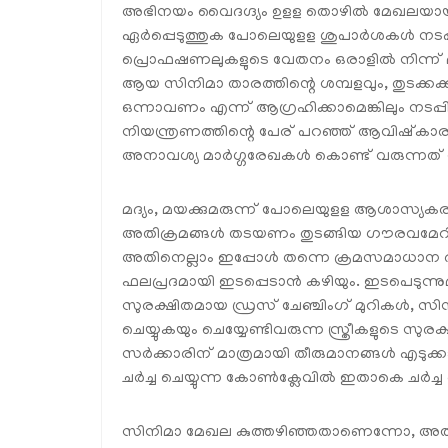
അഭിനയം വൈദഗ്ദ്യം ഉളള തൊഴിൽ മേഖലയായതി
ഏർപ്പെടുത്തുക പോലെയുളള ശുപാർശകൾ നടപ്പില
പ്രൊഫഷണലുകളുടെ വേതനം ഒരാളിൽ നിന്ന് മറ
ആയ സിനിമാ താരത്തിന്റെ ശമ്പളവും, തുടക്
ഒന്നാവണം എന്ന് ആഗ്രഹിക്കാമെങ്കിലും നടപ്പി
നിയന്ത്രണത്തിന്റെ പേര് പറഞ്ഞ് ആവിഷ്‌കാര
അനാവശ്യ മാർഗ്ഗരേഖകൾ കൊണ്ട് വരുന്നത് സ
മദ്യം, മയക്കുമരുന്ന് പോലെയുളള ആശാസ്യക
അതിക്രമങ്ങൾ തടയണം തുടങ്ങിയ ഗൗരവമേറിയ ക
അതിനെല്ലാം ഇപ്പോൾ തന്നെ ക്രമസമാധാന രം
ഫലപ്രദമായി ഇടപ്പെടാൻ കഴിയും. ഇടപെടുന്നുമുണ
സുരക്ഷിതമായ ഡ്രസ് ചേഞ്ചിംഗ് മുറികൾ, സിനി
ചെയ്യുകയും ചെയ്യേണ്ടിവരുന്ന സ്ത്രീകളുടെ സു
സർക്കാരിന് മാത്രമായി തീരുമാനങ്ങൾ എടുക്ക
ചർച്ച ചെയ്യുന്ന കോൺക്ലേവിൽ ഇതാകെ ചർച്ച ച
സിനിമാ മേഖല കുത്തഴിഞ്ഞതാണെന്നോ, അതി