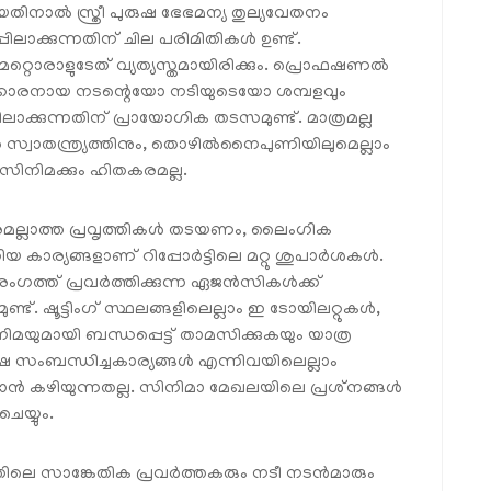
നാൽ സ്ത്രീ പുരുഷ ഭേഭമന്യ തുല്യവേതനം
ാക്കുന്നതിന് ചില പരിമിതികൾ ഉണ്ട്.
്റൊരാളുടേത് വ്യത്യസ്തമായിരിക്കും. പ്രൊഫഷണൽ
കക്കാരനായ നടന്റെയോ നടിയുടെയോ ശമ്പളവും
ലാക്കുന്നതിന് പ്രായോഗിക തടസമുണ്ട്. മാത്രമല്ല
 സ്വാതന്ത്ര്യത്തിനും, തൊഴിൽനൈപുണിയിലുമെല്ലാം
ിനിമക്കും ഹിതകരമല്ല.
രമല്ലാത്ത പ്രവൃത്തികൾ തടയണം, ലൈംഗിക
ാര്യങ്ങളാണ് റിപ്പോർട്ടിലെ മറ്റു ശുപാർശകൾ.
ഗത്ത് പ്രവർത്തിക്കുന്ന ഏജൻസികൾക്ക്
്ട്. ഷൂട്ടിംഗ് സ്ഥലങ്ങളിലെല്ലാം ഇ ടോയിലറ്റുകൾ,
മയുമായി ബന്ധപ്പെട്ട് താമസിക്കുകയും യാത്ര
രക്ഷ സംബന്ധിച്ചകാര്യങ്ങൾ എന്നിവയിലെല്ലാം
ാൻ കഴിയുന്നതല്ല. സിനിമാ മേഖലയിലെ പ്രശ്‌നങ്ങൾ
െയ്യും.
ലെ സാങ്കേതിക പ്രവർത്തകരും നടീ നടൻമാരും