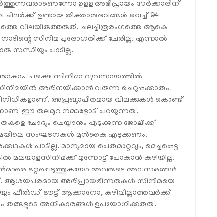
്തുന്നവരാണെന്നോ ഉളള അഭിപ്രായം സർക്കാരിന്
ലെ ചിലർക്ക് ഉണ്ടായ തിക്താനുഭവങ്ങൾ വെച്ച് 94
തെ വിലയിരുത്തരുത്. ചലച്ചിത്രരംഗത്തെ ആകെ
ടിന്റെ സിനിമ പുരോഗതിക്ക് ചേരില്ല. എന്നാൽ
ന്ധിയും പാടില്ല.
ണ്ടാകാം. പക്ഷെ സിനിമാ വ്യവസായത്തിൽ
 സിനിമയിൽ അഭിനയിക്കാൻ വരുന്ന ചെറുപ്പക്കാരും,
പ്രതിനിധികളാണ്. അപ്രഖ്യാപിതമായ വിലക്കുകൾ കൊണ്ട്
ന്നാണ് ഈ തലമുറ നമ്മളോട് പറയുന്നത്.
 ചോദ്യം ചെയ്യാനും എടുക്കുന്ന ജോലിക്ക്
സിനിമയിലെ സംഘടനകൾ മുൻകൈ എടുക്കണം.
കഥകൾ പാടില്ല. മാന്യമായ പെരുമാറ്റവും, മെച്ചപ്പെട്ട
ങ്കിൽ മലയാളസിനിമക്ക് മുന്നോട്ട് പോകാൻ കഴിയില്ല.
ടൻമാരെ ഒറ്റപ്പെടുത്തുകയോ അവരുടെ അവസരങ്ങൾ
രുത്. ആശയപരമായ അഭിപ്രായഭിന്നതകൾ സിനിമയെ
ം ഫീൽഡ് ഔട്ട് ആക്കാനോ, കഴിവില്ലാത്തവർക്ക്
തങ്ങളുടെ അധികാരങ്ങൾ ഉപയോഗിക്കരുത്.