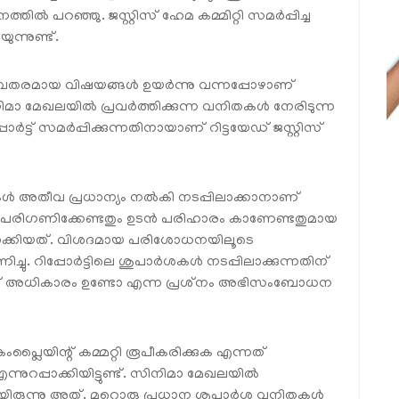
ൽ പറഞ്ഞു. ജസ്റ്റിസ് ഹേമ കമ്മിറ്റി സമർപ്പിച്ച
ന്നുണ്ട്.
ഗൗരവതരമായ വിഷയങ്ങൾ ഉയർന്നു വന്നപ്പോഴാണ്
ിമാ മേഖലയിൽ പ്രവർത്തിക്കുന്ന വനിതകൾ നേരിടുന്ന
ോർട്ട് സമർപ്പിക്കുന്നതിനായാണ് റിട്ടയേഡ് ജസ്റ്റിസ്
ാർശകൾ അതീവ പ്രധാന്യം നൽകി നടപ്പിലാക്കാനാണ്
ിൽ പരിഗണിക്കേണ്ടതും ഉടൻ പരിഹാരം കാണേണ്ടതുമായ
ുണ്ടാക്കിയത്. വിശദമായ പരിശോധനയിലൂടെ
്ചു. റിപ്പോർട്ടിലെ ശുപാർശകൾ നടപ്പിലാക്കുന്നതിന്
് അധികാരം ഉണ്ടോ എന്ന പ്രശ്‌നം അഭിസംബോധന
ിന്റ് കമ്മറ്റി രൂപീകരിക്കുക എന്നത്
്നുറപ്പാക്കിയിട്ടുണ്ട്. സിനിമാ മേഖലയിൽ
യമായിരുന്നു അത്. മറ്റൊരു പ്രധാന ശുപാർശ വനിതകൾ