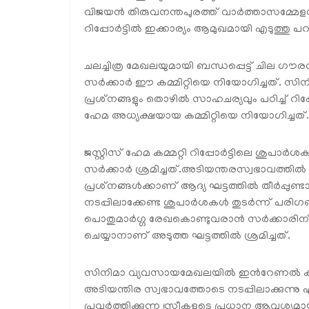
വിജയൻ തിരുവനന്തപുരത്ത് വാർത്താസമ്മേളനത്തി
റിപ്പോർട്ടിൽ ഇക്കാര്യം ആമുഖമായി എടുത്തു പറയു
ചലച്ചിത്ര മേഖലയുമായി ബന്ധപ്പെട്ട് ചില 
സർക്കാർ ഈ കമ്മിറ്റിയെ നിയോഗിച്ചത്. സിന
പ്രശ്‌നങ്ങളും തൊഴിൽ സാഹചര്യവും പഠിച്ച് റിപ്പ
ഹേമ അധ്യക്ഷയായ കമ്മിറ്റിയെ നിയോഗിച്ചത്.
ജസ്റ്റിസ് ഹേമ കമ്മറ്റി റിപ്പോർട്ടിലെ ശുപ
സർക്കാർ ശ്രമിച്ചത്.അടിയന്തരസ്വഭാവത്ത
പ്രശ്‌നങ്ങൾക്കാണ് ആദ്യ ഘട്ടത്തിൽ തീർപ്പ
നടപ്പിലാക്കേണ്ട ശുപാർശകൾ തുടർന്ന് പരിഗണിച
പൊതുമാർഗ്ഗ രേഖകൊണ്ടുവരാൻ സർക്കാരിന
ചെയ്യാനാണ് അടുത്ത ഘട്ടത്തിൽ ശ്രമിച്ചത്.
സിനിമാ വ്യവസായമേഖലയിൽ ഇൻറേണൽ കംപ്ലൈയ
അടിയന്തിര സ്വഭാവത്തോടെ നടപ്പിലാക്കുന്നു എന
പ്രവർത്തിക്കുന്ന സ്ത്രീകളുടെ പ്രധാന ആവശ്