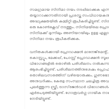
സമഗ്രമായ സിനിമാ നയം നടപ്പിലാക്കുക എന്
തയ്യാറാക്കുന്നതിനായി പ്രശസ്ത സംവിധായ
അദ്ധ്യക്ഷതയിൽ കമ്മിറ്റി രൂപീകരിച്ചിട്ടുണ്ട്.
ഒരു കോൺക്ലേവ് നടത്തും. സിനിമയിലെ പ
സിനിമക്ക് മുന്നിലും അണിയറയിലും ഉളള എല്ലാവ
സിനിമാ നയം രൂപീകരിക്കുക.
വനിതകൾക്കായി പ്രൊഡക്ഷൻ മാനേജ്‌മെന്റ്, 
കൊസ്റ്റ്യൂം, മേക്കപ്പ്, പോസ്റ്റ് പ്രൊഡക്ഷൻ സൂ
വിഭാഗങ്ങളിൽ തൊഴിൽ പരിശീലനം നൽകുന്നതിന
ആരംഭിച്ചിട്ടുണ്ട്. പരിശീലനത്തിനുശേഷം പ
തൊഴിലവസരത്തിന് വഴിയൊരുക്കും. ഗുണഭോക്താ
അനുവദിക്കും. കേരള സംസ്ഥാന ചലച്ചിത്ര 
പുലർത്തുന്ന സ്ത്രീ, ട്രാസ്‌ജെൻഡർ വിഭാഗങ്
ഏർപെടുത്തിയിട്ടുണ്ട്. ഗോത്രവർഗ്ഗ ഗായിക 
നേടിയിട്ടുണ്ട്.