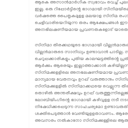
ആകെ അസാൻമാർഗിക സ്വഭാവം വെച്ച് പുലർത
ഇല്ല. ഒരു റിപ്പോർട്ടിന്റെ ഭാഗമായി സിനിമയി
വർഷത്തെ പൈതൃകമുളള മലയാള സിനിമ രംഗത്
ചെളിവാരിയെറിയുന്ന തരം ആക്ഷേപങ്ങൾ ഈ നാ
അനഭിലഷണീയമായ പ്രവണതകളോട് യാതൊരു സ
സിനിമാ തിരക്കഥയുടെ ഭാഗമായി വില്ലൻമാരു
വില്ലൻമാരുടെ സാനിധ്യം ഉണ്ടാവാൻ പാടില്ല.
ചെറുപ്പക്കാരികളും പുതിയ കാലഘട്ടത്തിന്റെ 
ആർക്കും ആരെയും ഇല്ലാത്താക്കാൻ കഴിയില്ല
സിനിമക്കുളളിലെ അനഭലഷണീയമായ പ്രവണതകളെ
മാന്യമായ വേതനവും ഉറപ്പ് വരുത്താനും 
സിനിമക്കുളളിൽ സിനിമാക്കഥയെ വെല്ലുന്ന തിരക്
തൊഴിൽ അന്തരീക്ഷവും ഉറപ്പ് വരുത്തുന്നില്ലെ
ലോബിയിംഗിന്റെ ഭാഗമായി കഴിവുളള നടീ ന
നിഷേധിക്കപ്പെടുന്ന സാഹചര്യമോ ഉണ്ടാവ
ശക്തിപെടുത്താൻ വേണ്ടിയുളളതാവണം. ആരേയു
അവസരം നൽകാനോ സിനിമക്കുള്ളിലെ ആരും 