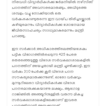
നിരവധി വിദ്യാർഥികൾക്കു ജർമനിയിൽ നഴ്സിങ്
പഠനത്തിന് അവസരമൊരുങ്ങും. അവിടുത്തെ
ശമ്പളം വച്ചു നോക്കിയാൽ ഒരു
വർഷംകൊണ്ടുതന്നെ ഈ വായ്പ തിരിച്ചടയ്ക്കാൻ
കഴിയുമെന്നും വിദ്യാർഥികൾക്കു ശോഭനമായ
ജീവിതസാഹചര്യം സാധ്യമാകുമെന്നും മന്ത്രി
പറഞ്ഞു.
ഈ സർക്കാർ അധികാരത്തിലെത്തിയശേഷം
പട്ടിക വിഭാഗത്തിൽപ്പെടുന്ന 425 പേരെ
തെരഞ്ഞെടുത്തു വിദേശ സർവകലാശാലകളിൽ
പഠനത്തിന് അയച്ചതായി മന്ത്രി ചൂണ്ടിക്കാട്ടി. ഈ
വർഷം 310 പേർക്കു കൂടി വിദേശ പഠന
സൗകര്യമൊരുക്കുന്നുണ്ട്. ഓരോ വർഷവും
മുന്നൂറിലേറെ വിദ്യാർഥികൾക്കു വിദേശ
പഠനമൊരുക്കുകയാണു ലക്ഷ്യം. ആഗോള
റാങ്കിങ്ങിൽ അഞ്ഞൂറിനുള്ളിൽ വരുന്ന മികച്ച
സർവകലാശാലകളിലേക്കാണ് ഇവരെ
പഠനത്തിനായി അയക്കുന്നത്.