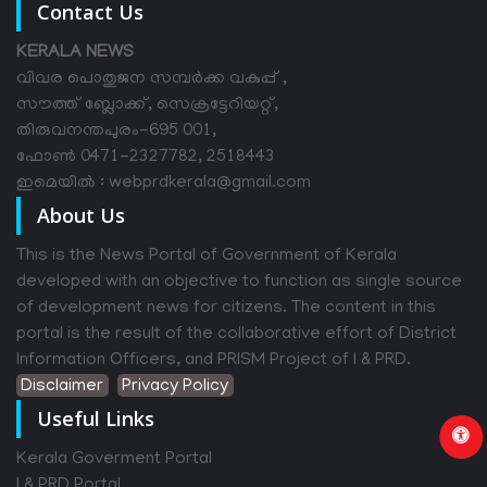
Contact Us
KERALA NEWS
വിവര പൊതുജന സമ്പര്‍ക്ക വകുപ്പ് ,
സൗത്ത് ബ്ലോക്ക്, സെക്രട്ടേറിയറ്റ്,
തിരുവനന്തപുരം-695 001,
ഫോൺ 0471-2327782, 2518443
ഇമെയിൽ : webprdkerala@gmail.com
About Us
This is the News Portal of Government of Kerala
developed with an objective to function as single source
of development news for citizens. The content in this
portal is the result of the collaborative effort of District
Information Officers, and PRISM Project of I & PRD.
Disclaimer
Privacy Policy
Useful Links
Kerala Goverment Portal
I & PRD Portal