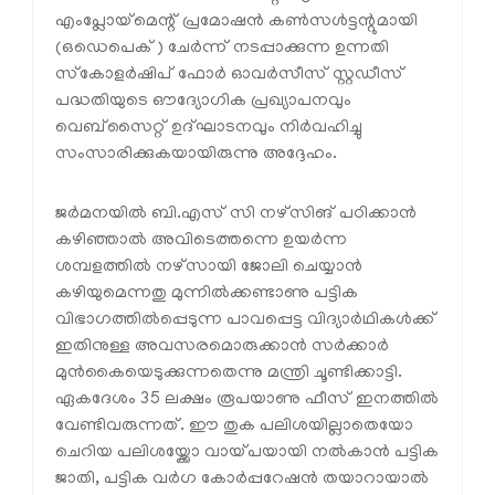
എംപ്ലോയ്മെന്റ് പ്രമോഷൻ കൺസൾട്ടന്റുമായി
(ഒഡെപെക്) ചേർന്ന് നടപ്പാക്കുന്ന ഉന്നതി
സ്‌കോളർഷിപ് ഫോർ ഓവർസീസ് സ്റ്റഡീസ്
പദ്ധതിയുടെ ഔദ്യോഗിക പ്രഖ്യാപനവും
വെബ്സൈറ്റ് ഉദ്ഘാടനവും നിർവഹിച്ചു
സംസാരിക്കുകയായിരുന്നു അദ്ദേഹം.
ജർമനയിൽ ബി.എസ് സി നഴ്സിങ് പഠിക്കാൻ
കഴിഞ്ഞാൽ അവിടെത്തന്നെ ഉയർന്ന
ശമ്പളത്തിൽ നഴ്സായി ജോലി ചെയ്യാൻ
കഴിയുമെന്നതു മുന്നിൽക്കണ്ടാണു പട്ടിക
വിഭാഗത്തിൽപ്പെടുന്ന പാവപ്പെട്ട വിദ്യാർഥികൾക്ക്
ഇതിനുള്ള അവസരമൊരുക്കാൻ സർക്കാർ
മുൻകൈയെടുക്കുന്നതെന്നു മന്ത്രി ചൂണ്ടിക്കാട്ടി.
ഏകദേശം 35 ലക്ഷം രൂപയാണു ഫീസ് ഇനത്തിൽ
വേണ്ടിവരുന്നത്. ഈ തുക പലിശയില്ലാതെയോ
ചെറിയ പലിശയ്ക്കോ വായ്പയായി നൽകാൻ പട്ടിക
ജാതി, പട്ടിക വർഗ കോർപ്പറേഷൻ തയാറായാൽ