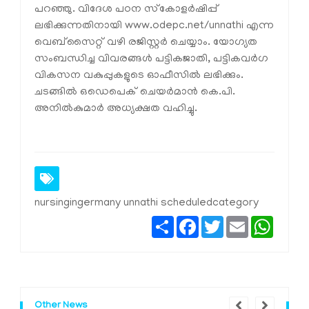
പറഞ്ഞു. വിദേശ പഠന സ്‌കോളർഷിപ്പ്
ലഭിക്കുന്നതിനായി
www.odepc.net/unnathi
എന്ന
വെബ്സൈറ്റ് വഴി രജിസ്റ്റർ ചെയ്യാം. യോഗ്യത
സംബന്ധിച്ച വിവരങ്ങൾ പട്ടികജാതി, പട്ടികവർഗ
വികസന വകുപ്പുകളുടെ ഓഫീസിൽ ലഭിക്കും.
ചടങ്ങിൽ ഒഡെപെക് ചെയർമാൻ കെ.പി.
അനിൽകുമാർ അധ്യക്ഷത വഹിച്ചു.
nursingingermany unnathi scheduledcategory
Share
Facebook
Twitter
Email
Whats
Other News