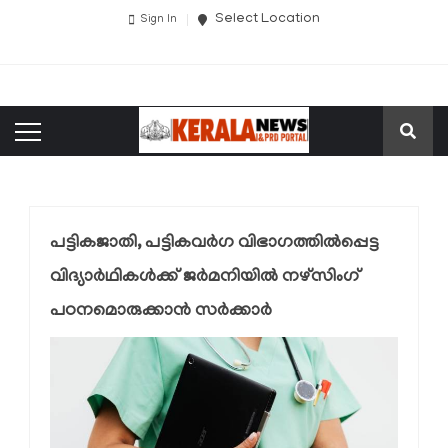
Select Location
Sign In
പട്ടികജാതി, പട്ടികവർഗ വിഭാഗത്തിൽപ്പെട്ട
വിദ്യാർഥികൾക്ക് ജർമനിയിൽ നഴ്സിംഗ്
പഠനമൊരുക്കാൻ സർക്കാർ