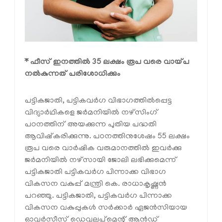
* ഫീസ് ഇനത്തിൽ 35 ലക്ഷം രൂപ വരെ വായ്പ
നൽകുന്നത് പരിശോധിക്കും
പട്ടികജാതി, പട്ടികവർഗ വിഭാഗത്തിൽപ്പെട്ട
വിദ്യാർഥികളെ ജർമനിയിൽ നഴ്സിംഗ്
പഠനത്തിന് അയക്കുന്ന പുതിയ പദ്ധതി
ആവിഷ്‌കരിക്കുന്നു. പഠനത്തിനുശേഷം 55 ലക്ഷം
രൂപ വരെ വാർഷിക വരുമാനത്തിൽ ഇവർക്കു
ജർമനിയിൽ നഴ്സായി ജോലി ലഭിക്കുമെന്ന്
പട്ടികജാതി പട്ടികവർഗ പിന്നാക്ക വിഭാഗ
വികസന വകുപ്പ് മന്ത്രി കെ. രാധാകൃഷ്ണൻ
പറഞ്ഞു. പട്ടികജാതി, പട്ടികവർഗ പിന്നാക്ക
വികസന വകുപ്പുകൾ സർക്കാർ ഏജൻസിയായ
ഓവർസീസ് ഡെവലപ്മെന്റ് ആൻഡ്