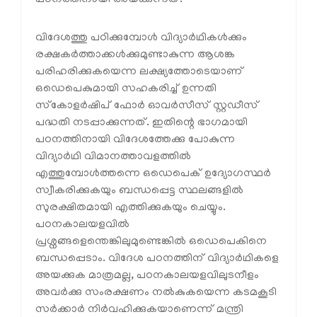
വിദേശത്തു പഠിക്കുമ്പോൾ വിദ്യാർഥികൾക്കും
രക്ഷകർത്താക്കൾക്കുമുണ്ടാകുന്ന ആശങ്ക
പരിഹരിക്കുകയെന്ന ലക്ഷ്യത്തോടെയാണ്
ഒഡെപെകുമായി സഹകരിച്ച് ഉന്നതി
സ്‌കോളർഷിപ് ഫോർ ഓവർസീസ് സ്റ്റഡീസ്
പദ്ധതി നടപ്പാക്കുന്നത്. ഇതിന്റെ ഭാഗമായി
പഠനത്തിനായി വിദേശത്തേക്കു പോകുന്ന
വിദ്യാർഥി വിമാനത്താവളത്തിൽ
എത്തുമ്പോൾത്തന്നെ ഒഡെപെക് ഉദ്യോഗസ്ഥർ
സ്വീകരിക്കുകയും ബന്ധപ്പെട്ട സ്ഥലങ്ങളിൽ
സുരക്ഷിതമായി എത്തിക്കുകയും ചെയ്യും.
പഠനകാലയളവിൽ
പ്രശ്നങ്ങളെന്തെങ്കിലുമുണ്ടെങ്കിൽ ഒഡെപെകിനെ
ബന്ധപ്പെടാം. വിദേശ പഠനത്തിന് വിദ്യാർഥികളെ
അയക്കുക മാത്രമല്ല, പഠനകാലയളവിലുടനീളം
അവർക്കു സംരക്ഷണം നൽകുകയെന്ന കടമകൂടി
സർക്കാർ നിർവഹിക്കുകയാണെന്ന് മന്ത്രി