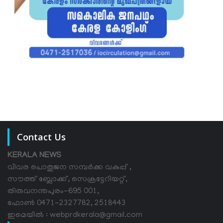
Contact Us
KERALA NEWS
വിവര പൊതുജന സമ്പര്‍ക്ക വകുപ്പ് ,
സൗത്ത് ബ്ലോക്ക്, സെക്രട്ടേറിയറ്റ്,
തിരുവനന്തപുരം-695 001,
ഫോൺ 0471-2327782, 2518443
ഇമെയിൽ : webprdkerala@gmail.com