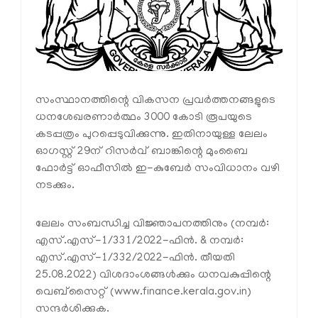
സംസ്ഥാനത്തിന്റെ വികസന പ്രവർത്തനങ്ങളുടെ
ധനശേഖരണാർത്ഥം 3000 കോടി രൂപയുടെ
കടപ്പത്രം പുറപ്പെടുവിക്കുന്നു. ഇതിനായുള്ള ലേലം
ഓഗസ്റ്റ് 29ന് റിസർവ് ബാങ്കിന്റെ മുംബൈ
ഫോർട്ട് ഓഫീസിൽ ഇ-കുബേർ സംവിധാനം വഴി
നടക്കും.
ലേലം സംബന്ധിച്ച വിജ്ഞാപനത്തിനും (നമ്പർ:
എസ്.എസ്-1/331/2022-ഫിൻ. & നമ്പർ:
എസ്.എസ്-1/332/2022-ഫിൻ. തീയതി
25.08.2022) വിശദാംശങ്ങൾക്കും ധനവകുപ്പിന്റെ
വെബ്‌സൈറ്റ് (www.finance.kerala.gov.in)
സന്ദർശിക്കുക.