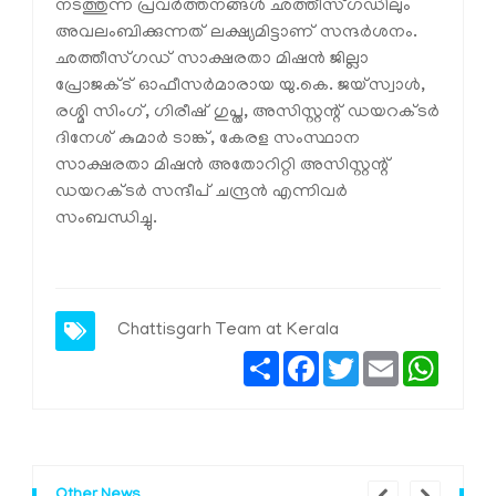
നടത്തുന്ന പ്രവര്‍ത്തനങ്ങള്‍ ഛത്തീസ്ഗഡിലും
അവലംബിക്കുന്നത് ലക്ഷ്യമിട്ടാണ് സന്ദര്‍ശനം.
ഛത്തീസ്ഗഡ് സാക്ഷരതാ മിഷന്‍ ജില്ലാ
പ്രോജക്ട് ഓഫീസര്‍മാരായ യു.കെ. ജയ്‌സ്വാള്‍,
രശ്മി സിംഗ്, ഗിരീഷ് ഗുപ്ത, അസിസ്റ്റന്റ് ഡയറക്ടര്‍
ദിനേശ് കുമാര്‍ ടാങ്ക്, കേരള സംസ്ഥാന
സാക്ഷരതാ മിഷന്‍ അതോറിറ്റി അസിസ്റ്റന്റ്
ഡയറക്ടര്‍ സന്ദീപ് ചന്ദ്രന്‍ എന്നിവര്‍
സംബന്ധിച്ചു.
Chattisgarh Team at Kerala
Share
Facebook
Twitter
Email
Whats
Other News