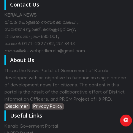
Contact Us
KERALA NEWS
വിവര പൊതുജന സമ്പര്‍ക്ക വകുപ്പ് ,
സൗത്ത് ബ്ലോക്ക്, സെക്രട്ടേറിയറ്റ്,
തിരുവനന്തപുരം-695 001,
ഫോൺ 0471-2327782, 2518443
ഇമെയിൽ : webprdkerala@gmail.com
About Us
This is the News Portal of Government of Kerala
developed with an objective to function as single source
of development news for citizens. The content in this
portal is the result of the collaborative effort of District
Information Officers, and PRISM Project of I & PRD.
Disclaimer
Privacy Policy
Useful Links
Kerala Goverment Portal