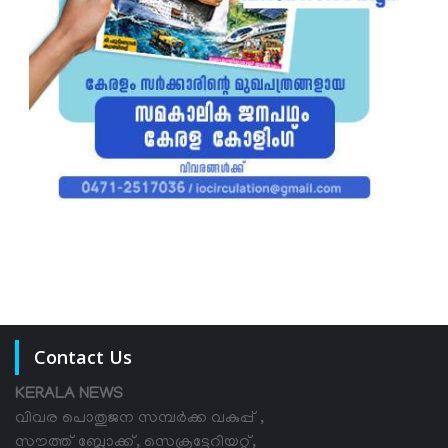
Contact Us
KERALA NEWS
വിവര പൊതുജന സമ്പര്‍ക്ക വകുപ്പ് ,
സൗത്ത് ബ്ലോക്ക്, സെക്രട്ടേറിയറ്റ്,