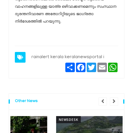
വാഹനങ്ങളിലുള്ള യാത്ര ഒഴിവാക്കണമെന്നും സംസ്ഥാന
ദുരന്തനിവാരണ അതോറിറ്റിയുടെ ജാഗ്രതാ
നിര്‍ദേശത്തില്‍ പറയുന്നു.
rainalert kerala keralanewsportal i
Share
Facebook
Twitter
Email
Whats
Other News
NEWSDESK
N