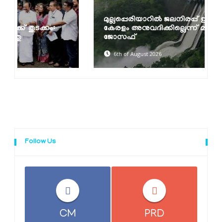
മുല്ലപ്പെരിയാറിൽ ജലനിരപ്പ് ഉയർത്താൻ
കേരളം അനുവദിക്കില്ലെന്ന് മന്ത്രി മോൻസ്
ജോസഫ്
6th of August 2026
Follow Us
CM
PRD