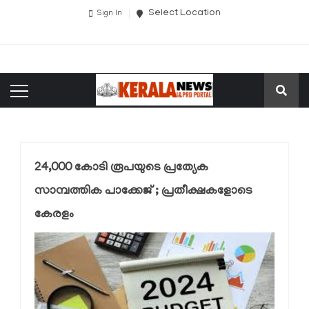
Select Location
Sign In
24,000 കോടി രൂപയുടെ പ്രത്യേക
സാമ്പത്തിക പാക്കേജ് ; പ്രതീക്ഷകളോടെ
കേരളം