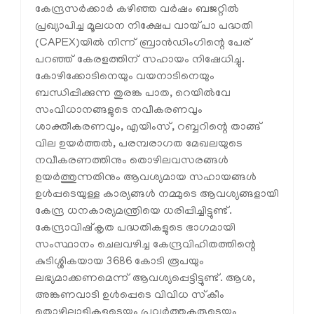
കേന്ദ്രസർക്കാർ കഴിഞ്ഞ വർഷം ബജറ്റിൽ
പ്രഖ്യാപിച്ച മൂലധന നിക്ഷേപ വായ്പാ പദ്ധതി
(CAPEX)യിൽ നിന്ന് ബ്രാൻഡിംഗിന്റെ പേര്
പറഞ്ഞ് കേരളത്തിന് സഹായം നിഷേധിച്ചു.
കോഴിക്കോടിനെയും വയനാടിനെയും
ബന്ധിപ്പിക്കുന്ന തുരങ്ക പാത, റെയിൽവേ
സംവിധാനങ്ങളുടെ നവീകരണവും
ശാക്തീകരണവും, എയിംസ്, റബ്ബറിന്റെ താങ്ങ്
വില ഉയർത്തൽ, പരമ്പരാഗത മേഖലയുടെ
നവീകരണത്തിനും തൊഴിലവസരങ്ങൾ
ഉയർത്തുന്നതിനും ആവശ്യമായ സഹായങ്ങൾ
ഉൾപ്പടെയുള്ള കാര്യങ്ങൾ നമ്മുടെ ആവശ്യങ്ങളായി
കേന്ദ്ര ധനകാര്യമന്ത്രിയെ ധരിപ്പിച്ചിട്ടുണ്ട്.
കേന്ദ്രാവിഷ്‌കൃത പദ്ധതികളുടെ ഭാഗമായി
സംസ്ഥാനം ചെലവഴിച്ച കേന്ദ്രവിഹിതത്തിന്റെ
കുടിശ്ശികയായ 3686 കോടി രൂപയും
ലഭ്യമാക്കണമെന്ന് ആവശ്യപ്പെട്ടിട്ടുണ്ട്. ആശ,
അങ്കണവാടി ഉൾപ്പെടെ വിവിധ സ്‌കീം
തൊഴിലാളികളുടെയും പ്രവർത്തകരുടെയും