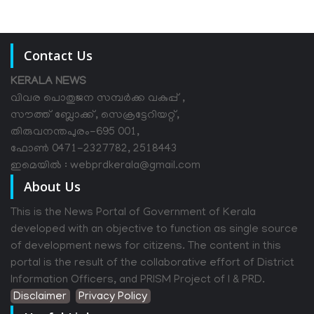
Contact Us
KERALA NEWS
വിവര പൊതുജന സമ്പര്‍ക്ക വകുപ്പ് ,
സൗത്ത് ബ്ലോക്ക്, സെക്രട്ടേറിയറ്റ്,
തിരുവനന്തപുരം-695 001,
ഫോൺ 0471-2327782, 2518443
ഇമെയിൽ : webprdkerala@gmail.com
About Us
This is the News Portal of Government of Kerala
developed with an objective to function as single source
of development news for citizens. The content in this
portal is the result of the collaborative effort of District
Information Officers, and PRISM Project of I & PRD.
Disclaimer
Privacy Policy