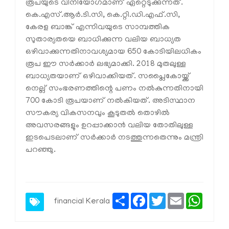
രൂപയുടെ വിനിയോഗമാണ് ഏറ്റെടുക്കുന്നത്.
കെ.എസ്.ആർ.ടി.സി, കെ.റ്റി.ഡി.എഫ്.സി,
കേരള ബാങ്ക് എന്നിവയുടെ സാമ്പത്തിക
സുതാര്യതയെ ബാധിക്കുന്ന വലിയ ബാധ്യത
ഒഴിവാക്കുന്നതിനാവശ്യമായ 650 കോടിയിലധികം
രൂപ ഈ സർക്കാർ ലഭ്യമാക്കി. 2018 മുതലുള്ള
ബാധ്യതയാണ് ഒഴിവാക്കിയത്. സപ്ലൈകോയ്ക്ക്
നെല്ല് സംഭരണത്തിന്റെ പണം നൽകുന്നതിനായി
700 കോടി രൂപയാണ് നൽകിയത്. അടിസ്ഥാന
സൗകര്യ വികസനവും കൂടുതൽ തൊഴിൽ
അവസരങ്ങളും ഉറപ്പാക്കാൻ വലിയ തോതിലുള്ള
ഇടപെടലാണ് സർക്കാർ നടത്തുന്നതെന്നും മന്ത്രി
പറഞ്ഞു.
Share
Facebook
Twitter
Email
Whats
financial
Kerala