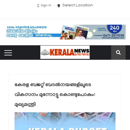
Select Location
Sign In
കേരള ബജറ്റ് ബദല്‍നയങ്ങളിലൂടെ
വികസനം മുന്നോട്ടു കൊണ്ടുപോകും:
മുഖ്യമന്ത്രി