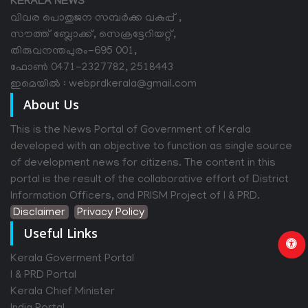
KERALA NEWS
വിവര പൊതുജന സമ്പര്‍ക്ക വകുപ്പ് ,
സൗത്ത് ബ്ലോക്ക്, സെക്രട്ടേറിയറ്റ്,
തിരുവനന്തപുരം-695 001,
ഫോൺ 0471-2327782, 2518443
ഇമെയിൽ : webprdkerala@gmail.com
About Us
This is the News Portal of Government of Kerala
developed with an objective to function as single source
of development news for citizens. The content in this
portal is the result of the collaborative effort of District
Information Officers, and PRISM Project of I & PRD.
Disclaimer
Privacy Policy
Useful Links
Kerala Goverment Portal
I & PRD Portal
Kerala Chief Minister