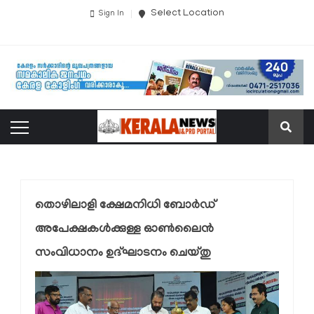
Select Location
Sign In
തൊഴിലാളി ക്ഷേമനിധി ബോർഡ്
അപേക്ഷകൾക്കുള്ള ഓൺലൈൻ
സംവിധാനം ഉദ്ഘാടനം ചെയ്തു