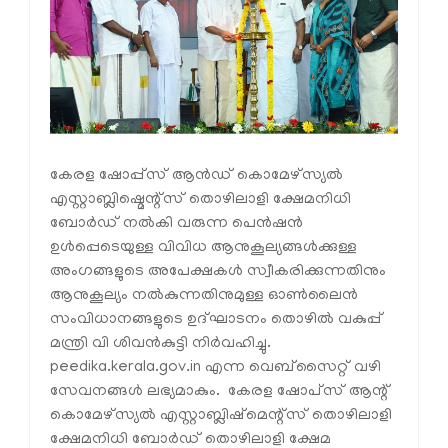
കേരള ഷോപ്പ്സ് ആൻഡ് കൊമേഴ്സ്യൽ
എസ്റ്റാബ്ലിഷ്മെന്റ്സ് തൊഴിലാളി ക്ഷേമനിധി
ബോർഡ് നൽകി വരുന്ന പെൻഷൻ
ഉൾപ്പെടെയുള്ള വിവിധ ആനുകൂല്യങ്ങൾക്കുള്ള
അംഗങ്ങളുടെ അപേക്ഷകൾ സ്വീകരിക്കുന്നതിനും
ആനുകൂല്യം നൽകുന്നതിനുമുള്ള ഓൺലൈൻ
സംവിധാനങ്ങളുടെ ഉദ്ഘാടനം തൊഴിൽ വകുപ്പ്
മന്ത്രി വി ശിവൻകുട്ടി നിർവഹിച്ചു.
peedika.kerala.gov.in
എന്ന വെബ്‌സൈറ്റ് വഴി
സേവനങ്ങൾ ലഭ്യമാകും. കേരള ഷോപ്‌സ് ആന്റ്
കൊമേഴ്‌സ്യൽ എസ്റ്റാബ്ലിഷ്‌മെന്റ്‌സ് തൊഴിലാളി
ക്ഷേമനിധി ബോർഡ് തൊഴിലാളി ക്ഷേമ