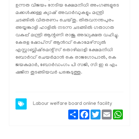
ഉന്നത വിജയം നേടിയ ക്ഷേമനിധി അംഗങ്ങളുടെ
മക്കൾക്കുള്ള ക്യാഷ് അവാർഡുകളും മന്ത്രി
ചടങ്ങിൽ വിതരണം ചെയ്തു. തിരുവനന്തപുരം
അയ്യങ്കാളി ഹാളിൽ നടന്ന ചടങ്ങിൽ ഗതാഗത
വകുപ്പ് മന്ത്രി ആന്റണി രാജു അദ്ധ്യക്ഷത വഹിച്ചു.
കേരള ഷോപ്‌സ് ആൻഡ് കൊമേഴ്‌സ്യൽ
എസ്റ്റാബ്ലിഷ്‌മെന്റ്സ് തൊഴിലാളി ക്ഷേമനിധി
ബോർഡ് ചെയർമാൻ കെ രാജഗോപാൽ, കെ
ജയകുമാർ, ബോർഡംഗം പി സജി, സി ഇ ഒ എം
ഷജിന തുടങ്ങിയവർ പങ്കെടുത്തു.
Labour welfare board online facility
Share
Facebook
Twitter
Email
Whats