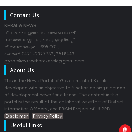
Contact Us
KERALA NEWS
വിവര പൊതുജന സമ്പര്‍ക്ക വകുപ്പ് ,
സൗത്ത് ബ്ലോക്ക്, സെക്രട്ടേറിയറ്റ്,
തിരുവനന്തപുരം-695 001,
ഫോൺ 0471-2327782, 2518443
ഇമെയിൽ : webprdkerala@gmail.com
About Us
This is the News Portal of Government of Kerala
developed with an objective to function as single source
of development news for citizens. The content in this
portal is the result of the collaborative effort of District
Information Officers, and PRISM Project of I & PRD.
Disclaimer
Privacy Policy
Useful Links