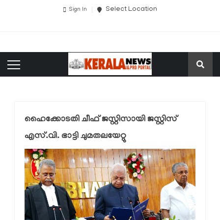
Select Location
Sign In
ഹൈക്കോടതി ചീഫ് ജസ്റ്റിസായി ജസ്റ്റിസ്
എസ്.വി. ഭാട്ടി ചുമതലയേറ്റു