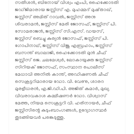
സതീശൻ, ബിനോയ് വിശ്വം എംപി, ഹൈക്കോടതി
ജഡ്ജിമാരായ ജസ്റ്റിസ് എ. മുഹമ്മദ് മുഷ്താഖ്,
ജസ്റ്റിസ് അമിത് റാവൽ, ജസ്റ്റിസ് അനു
ശിവരാമൻ, ജസ്റ്റിസ് മേരി ജോസഫ്, ജസ്റ്റിസ് പി.
സോമരാജൻ, ജസ്റ്റിസ് സി.എസ്. ഡയസ്,
ജസ്റ്റിസ് ബെച്ചു കുര്യൻ ജോസഫ്, ജസ്റ്റിസ് പി.
ഗോപിനാഥ്, ജസ്റ്റിസ് വിജു എബ്രഹാം, ജസ്റ്റിസ്
ബസന്ത് ബാലാജി, ഹൈക്കോടതി മുൻ ചീഫ്
ജസ്റ്റിസ് ജെ. ചലമേശ്വർ, ലോകായുക്ത ജസ്റ്റിസ്
സിറിയക് ജോസഫ്, സംസ്ഥാന പൊലീസ്
മേധാവി അനിൽ കാന്ത്, അഡിഷണൽ ചീഫ്
സെക്രട്ടറിമാരായ ഡോ. വി. വേണു, ശാരദ
മുരളീധരൻ, എ.ജി.ഡി.പി. അജിത് കുമാർ, മുഖ്യ
വിവരാവകാശ കമ്മീഷണർ ഡോ. വിശ്വാസ്
മേത്ത, നിയമ സെക്രട്ടറി വി. ഹരിനായർ, ചീഫ്
ജസ്റ്റിസിന്റെ കുടുംബാംഗങ്ങൾ, ഉദ്യോഗസ്ഥർ
തുടങ്ങിയവർ പങ്കെടുത്തു.