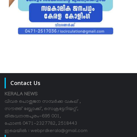
Contact Us
KERALA NEWS
വിവര പൊതുജന സമ്പര്‍ക്ക വകുപ്പ് ,
സൗത്ത് ബ്ലോക്ക്, സെക്രട്ടേറിയറ്റ്,
തിരുവനന്തപുരം-695 001,
ഫോൺ 0471-2327782, 2518443
ഇമെയിൽ : webprdkerala@gmail.com