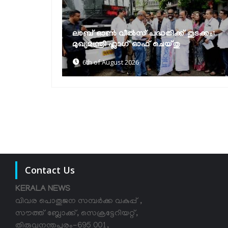
മുല്ലപ്പെരിയാറിൽ ജലനിരപ്പ് ഉയർത്താൻ
ുടക്കം:
കേരളം അനുവദിക്കില്ലെന്ന് മന്ത്രി
മോൻസ് ജോസഫ്
6th of August 2026
Contact Us
KERALA NEWS
വിവര പൊതുജന സമ്പര്‍ക്ക വകുപ്പ് ,
സൗത്ത് ബ്ലോക്ക്, സെക്രട്ടേറിയറ്റ്,
തിരുവനന്തപുരം-695 001,