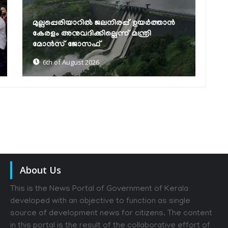
കെഎസ്ആർടിസിയിൽ ഡിജിറ്റൽ യുഗം:
ഊ
എഐ വാട്‌സ്ആപ്പ് ടിക്കറ്റിങ്, 24
ക
മണിക്കൂർ കസ്റ്റമർ കെയർ,...
അ
6th of August 2026
About Us
This is the News Portal of Government of Kerala
developed with an objective to function as single
source of development news for citizens. The content
in this portal is the result of the collaborative effort of