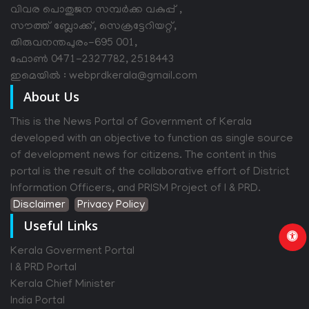
വിവര പൊതുജന സമ്പര്‍ക്ക വകുപ്പ് ,
സൗത്ത് ബ്ലോക്ക്, സെക്രട്ടേറിയറ്റ്,
തിരുവനന്തപുരം-695 001,
ഫോൺ 0471-2327782, 2518443
ഇമെയിൽ : webprdkerala@gmail.com
About Us
This is the News Portal of Government of Kerala
developed with an objective to function as single source
of development news for citizens. The content in this
portal is the result of the collaborative effort of District
Information Officers, and PRISM Project of I & PRD.
Disclaimer
Privacy Policy
Useful Links
Kerala Goverment Portal
I & PRD Portal
Kerala Chief Minister
India Portal