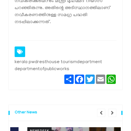
നവീകരിക്കുമെന്നും മന്ത്രി മുഹമ്മദ് റിയാസ്
പറഞ്ഞിരുന്നു. അതിന്റെ അടിസ്ഥാനത്തിലാണ്
നവീകരണത്തിനുള്ള സമഗ്ര പദ്ധതി
നടപ്പിലാക്കുന്നത്.
kerala pwdresthouse tourismdepartment
departmentofpublicworks
Share
Facebook
Twitter
Email
Whats
Other News
NEWSDESK
N