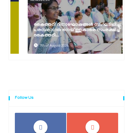
കൈത്തറി ദിനാഘോഷങ്ങൾ സംഘടിപ്പിച്ചു;
പരമ്പരാഗത നെയ്ത്തുകാരെ സംരക്ഷിച്ച്
കൈത്തറി...
7th of August 2026
Follow Us