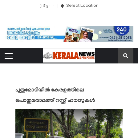
Select Location
Sign In
പുതുമോടിയിൽ കേരളത്തിലെ
പൊതുമരാമത്ത് റസ്റ്റ് ഹൗസുകൾ