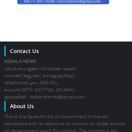
Contact Us
KERALA NEWS
വിവര പൊതുജന സമ്പര്‍ക്ക വകുപ്പ് ,
സൗത്ത് ബ്ലോക്ക്, സെക്രട്ടേറിയറ്റ്,
തിരുവനന്തപുരം-695 001,
ഫോൺ 0471-2327782, 2518443
ഇമെയിൽ : webprdkerala@gmail.com
About Us
This is the News Portal of Government of Kerala
developed with an objective to function as single source
of development news for citizens. The content in this