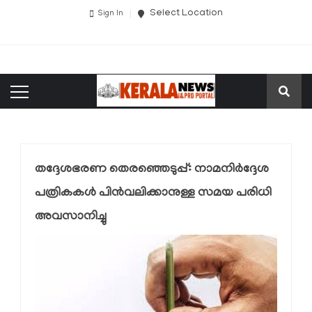
Select Location
Sign In
തദ്ദേശഭരണ തെരഞ്ഞെടുപ്പ്: നാമനിര്‍ദ്ദേശ
പത്രികകള്‍ പിന്‍വലിക്കാനുള്ള സമയ പരിധി
അവസാനിച്ചു