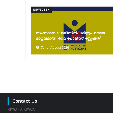
NEWSDESK
കൈത്തറി ദിനാഘോഷങ്ങൾ സംഘടിപ്പിച്ചു;
പരമായ
പരമ്പരാഗത നെയ്ത്തുകാരെ സംരക്ഷിച്ച്
േഷൻ’
കൈത്തറി...
7th of August 2026
Contact Us
KERALA NEWS