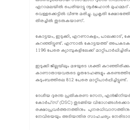
കണ്ടെടുത്തതായി സംസ്ഥാന ദുരന്ത നിവാരണ അത
ഏറാമലയില്‍ പെരിയാട്ടു നൂര്‍ജഹാന്‍ മുഹമ്മ
വെള്ളക്കെട്ടില്‍ വീണു മരിച്ചു. പ്രകൃതി ക്ഷോ
തിരച്ചില്‍ തുടരുകയാണ്.
കോട്ടയം, ഇടുക്കി, എറണാകുളം, പാലക്കാട്, കോ
കുറഞ്ഞിട്ടുണ്ട്. എന്നാല്‍ കോട്ടയത്ത് അപക
1196 പേരെ ക്യാമ്പുകളിലേക്ക് മാറ്റിപാര്‍പ്പിച്ചി
ഇടുക്കി ജില്ലയിലും മഴയുടെ ശക്തി കുറഞ്ഞിരി
കാണാതായവരുടെ മൃതദേഹങ്ങളും കണ്ടെത്തിയിട്ടുണ
കുടുംബത്തിലെ 812 പേരെ മാറ്റിപാര്‍പ്പിച്ചിട്ടുണ്ട്.
ദേശീയ ദുരന്ത പ്രതികരണ സേന, എന്‍ജിനിയര്‍ 
കോര്‍പ്‌സ് (DSC) തുടങ്ങിയ വിഭാഗങ്ങള്‍ക്കൊപ്
രക്ഷാപ്രവര്‍ത്തനത്തിനും പുനരധിവാസത്തിന
നേവിയെയും അടിയന്തിര സാഹചര്യം നേരിടാന്‍ സര്