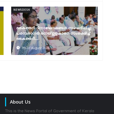
NEWSDESK
NEW
മത്സ്യത്തൊഴിലാളി ജാഗ്രത നിർദേശം
ക
7th of August 2026
About Us
This is the News Portal of Government of Kerala