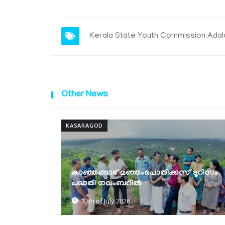
Kerala State Youth Commission Ada
Other News
KASARAGOD
് ടൂറിസം
ചെങ്കള സ്മാർട്ട് വില്ലേജ് ഓഫീസ് കെട്ടിടം
ഉദ്ഘാടനം ചെയ്തു
17th of July 2026