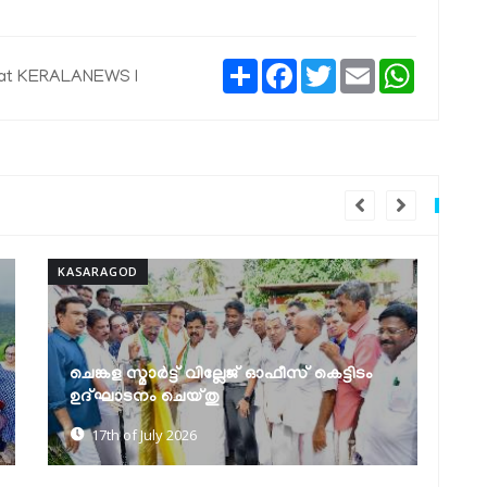
Share
Facebook
Twitter
Email
WhatsAp
lat KERALANEWS I
KASARAGOD
KAS
ആശാൻ മുതൽ സച്ചിദാനന്ദൻ വരെ;
മ
കവിതാലാപന മത്സരം
ക
17th of July 2026