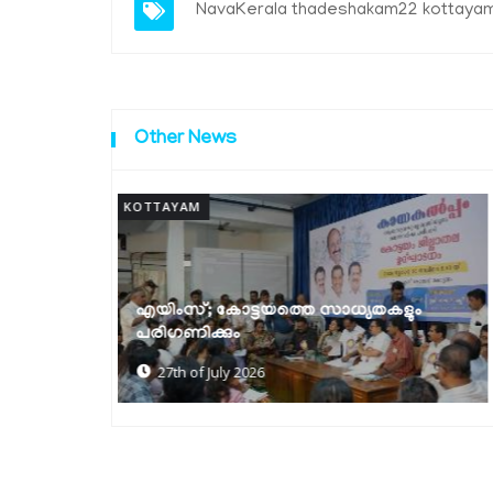
NavaKerala thadeshakam22 kottayam 
Other News
KOTTAYAM
ലഹരി മാഫിയയുടെ വേരറുക്കുന്നതുവരെ
കളും
ഓപ്പറേഷൻ തൂഫാൻ തുടരും: മന്ത്രി രമേശ്
ചെന്നിത്തല
22nd of July 2026