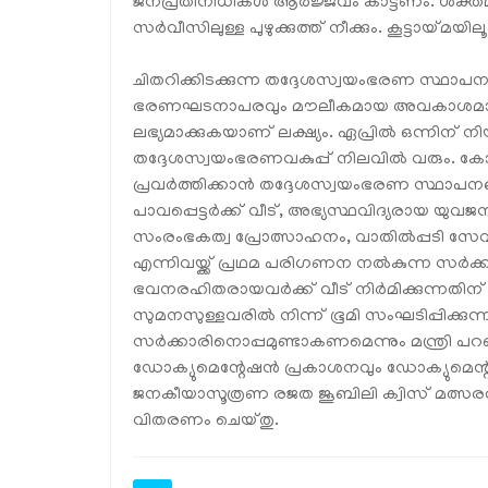
ജനപ്രതിനിധികൾ ആർജ്ജവം കാട്ടണം. ശക്തമാ
സർവീസിലുള്ള പുഴുക്കുത്ത് നീക്കും. കൂട്ടായ്മയ
ചിതറിക്കിടക്കുന്ന തദ്ദേശസ്വയംഭരണ സ്ഥാപന
ഭരണഘടനാപരവും മൗലീകമായ അവകാശമാകുന
ലഭ്യമാക്കുകയാണ് ലക്ഷ്യം. ഏപ്രിൽ ഒന്നി
തദ്ദേശസ്വയംഭരണവകുപ്പ് നിലവിൽ വരും. 
പ്രവർത്തിക്കാൻ തദ്ദേശസ്വയംഭരണ സ്ഥാപനങ
പാവപ്പെട്ടർക്ക് വീട്, അഭ്യസ്ഥവിദ്യരായ യ
സംരംഭകത്വ പ്രോത്സാഹനം, വാതിൽപ്പടി സേവ
എന്നിവയ്ക്ക് പ്രഥമ പരിഗണന നൽകുന്ന സർക
ഭവനരഹിതരായവർക്ക് വീട് നിർമിക്കുന്നതിന് 
സുമനസുള്ളവരിൽ നിന്ന് ഭൂമി സംഘടിപ്പിക്കുന
സർക്കാരിനൊപ്പമുണ്ടാകണമെന്നും മന്ത്രി പ
ഡോക്യുമെന്റേഷൻ പ്രകാശനവും ഡോക്യുമെന്ററിയ
ജനകീയാസൂത്രണ രജത ജൂബിലി ക്വിസ് മത്സരത്
വിതരണം ചെയ്തു.