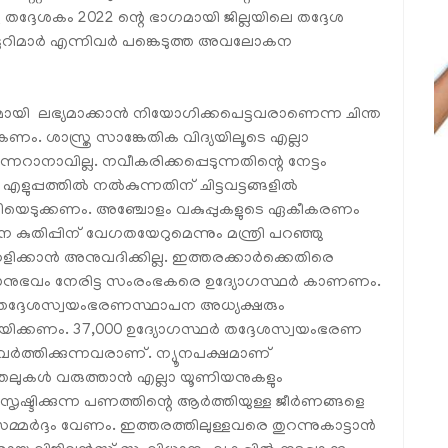
്ദേശകം 2022 ന്റെ ഭാഗമായി ജില്ലയിലെ തദ്ദേശ
്ടറിമാർ എന്നിവർ പങ്കെടുത്ത അവലോകന
മായി ലഭ്യമാക്കാൻ നിയോഗിക്കപെട്ടവരാണെന്ന ചിന്ത
കണം. ശാസ്ത്ര സാങ്കേതിക വിദ്യയിലൂടെ എല്ലാ
േറാനാവില്ല. നവീകരിക്കപ്പെടുന്നതിന്റെ നേട്ടം
ുപ്പത്തിൽ നൽകുന്നതിന് ചിട്ടവട്ടങ്ങളിൽ
യെടുക്കണം. അഞ്ചോളം വകുപ്പുകളുടെ ഏകീകരണം
ിപ്പിന് വേഗതയേറുമെന്നും മന്ത്രി പറഞ്ഞു
ിക്കളിക്കാൻ അനുവദിക്കില്ല. ഇത്തരക്കാർക്കെതിരെ
്താനുഭവം നേരിട്ട സംരംഭകരെ ഉദ്യോഗസ്ഥർ കാണണം.
്ദേശസ്വയംഭരണസ്ഥാപന അധ്യക്ഷരും
ായിക്കണം. 37,000 ഉദ്യോഗസ്ഥർ തദ്ദേശസ്വയംഭരണ
്രവർത്തിക്കുന്നവരാണ്. ന്യൂനപക്ഷമാണ്
ത്തലുകൾ വരുത്താൻ എല്ലാ യൂണിയനുകളും
ടിക്കുന്ന പണത്തിന്റെ ആർത്തിയുള്ള ജീർണങ്ങളെ
മർദ്ദം വേണം. ഇത്തരത്തിലുള്ളവരെ തുറന്നുകാട്ടാൻ