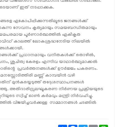
യ വിജിലൻസ് സംവിധാനം വകുപ്പിൽ നടപ്പാക്കും.
ിലൂടെയാണ് ഇത് നടപ്പാക്കുക.
ങ്ങളെ ഏകോപിപ്പിക്കുന്നതിലൂടെ ജനങ്ങൾക്ക്
്ന സേവനം കൃത്യമായും സമയബന്ധിതമായും
ന് നിയമപരമായ പൂർണാർത്ഥത്തിൽ ഏകീകൃത
കോവിഡ് കാലത്ത് ലോകശ്രദ്ധനേടിയ നിലയിൽ
്ങൾക്കായി.
ുവജനങ്ങൾക്ക് പ്രധാനമായും വനിതകൾക്ക് തൊഴിൽ,
നം, ശുചിത്വ കേരളം എന്നിവ യാഥാർത്ഥ്യമാക്കൽ
്കാരിന്റെ പ്രവർത്തനങ്ങൾക്ക് ഊർജ്ജം പകരണം.
മനസ്സോടിത്തിരി മണ്ണ് കാമ്പയിൻ വഴി
്നതിന് മുൻകയ്യെടുത്ത് തദ്ദേശസ്ഥാപനങ്ങൾ
റഞ്ഞു. അതിദാരിദ്ര്യലഘൂകരണ നിർണയ പ്രക്രിയയുടെ
ുടെ സ്വിച്ച് ഓൺ കർമവും മന്ത്രി നിർവഹിച്ചു.
തിൽ വിജയിച്ചവർക്കുള്ള സമ്മാനങ്ങൾ ചടങ്ങിൽ