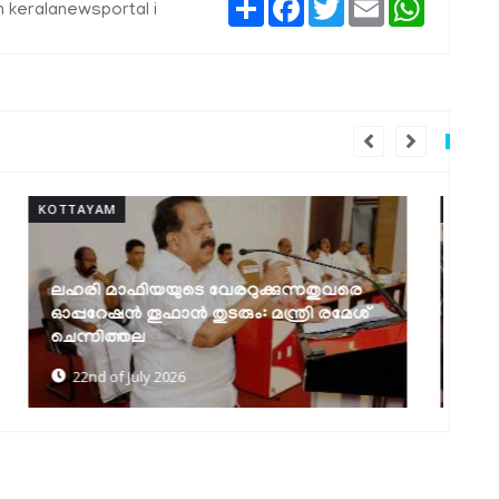
Share
Facebook
Twitter
Email
WhatsAp
keralanewsportal i
KOTTAYAM
KO
കോട്ടയം മെഡിക്കല്‍ കോളജിന് 94.17
ലക്ഷം രൂപ അനുവദിച്ചു
ഐ
10th of July 2026