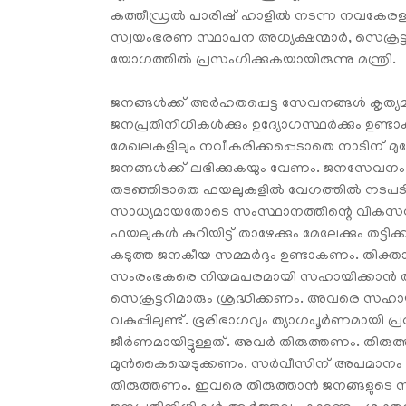
കത്തീഡ്രൽ പാരിഷ് ഹാളിൽ നടന്ന നവകേരള തദ
സ്വയംഭരണ സ്ഥാപന അധ്യക്ഷന്മാർ, സെക്രട
യോഗത്തിൽ പ്രസംഗിക്കുകയായിരുന്നു മന്ത്രി.
ജനങ്ങൾക്ക് അർഹതപ്പെട്ട സേവനങ്ങൾ കൃത്യ
ജനപ്രതിനിധികൾക്കും ഉദ്യോഗസ്ഥർക്കും ഉണ്ടാ
മേഖലകളിലും നവീകരിക്കപ്പെടാതെ നാടിന് മുന്ന
ജനങ്ങൾക്ക് ലഭിക്കുകയും വേണം. ജനസേവനം എള
തടഞ്ഞിടാതെ ഫയലുകളിൽ വേഗത്തിൽ നടപടി
സാധ്യമായതോടെ സംസ്ഥാനത്തിന്റെ വികസന കുത
ഫയലുകൾ കുറിയിട്ട് താഴേക്കും മേലേക്കും തട്ട
കടുത്ത ജനകീയ സമ്മർദ്ദം ഉണ്ടാകണം. തിക
സംരംഭകരെ നിയമപരമായി സഹായിക്കാൻ തദ
സെക്രട്ടറിമാരും ശ്രദ്ധിക്കണം. അവരെ സഹ
വകുപ്പിലുണ്ട്. ഭൂരിഭാഗവും ത്യാഗപൂർണമായി പ
ജീർണമായിട്ടുള്ളത്. അവർ തിരുത്തണം. തിരു
മുൻകൈയെടുക്കണം. സർവീസിന് അപമാനം സൃഷ്
തിരുത്തണം. ഇവരെ തിരുത്താൻ ജനങ്ങളുടെ സമ്