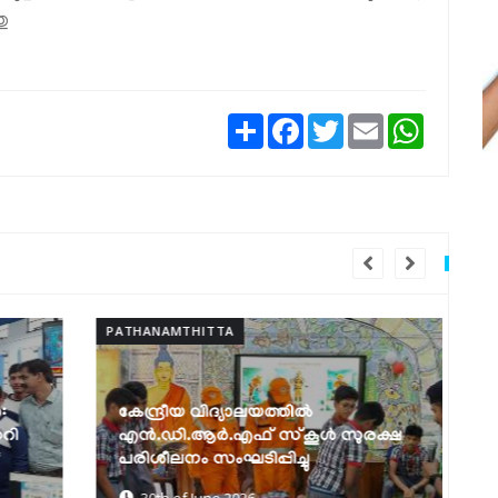
തു
Share
Facebook
Twitter
Email
WhatsAp
PATHANAMTHITTA
PAT
കേന്ദ്രീയ വിദ്യാലയത്തില്‍
എന്‍.ഡി.ആര്‍.എഫ് സ്‌കൂള്‍ സുരക്ഷ
പ
പരിശീലനം സംഘടിപ്പിച്ചു
ക
30th of June 2026