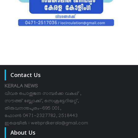
Contact Us
KERALA NEWS
വിവര പൊതുജന സമ്പര്‍ക്ക വകുപ്പ് ,
സൗത്ത് ബ്ലോക്ക്, സെക്രട്ടേറിയറ്റ്,
തിരുവനന്തപുരം-695 001,
ഫോൺ 0471-2327782, 2518443
ഇമെയിൽ : webprdkerala@gmail.com
About Us