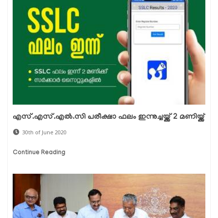
എസ്.എസ്.എല്‍.സി പരീക്ഷാ ഫലം ഇന്നുച്ചയ്ക്ക് 2 മണിയ്ക്ക്
30th of June 2020
Continue Reading