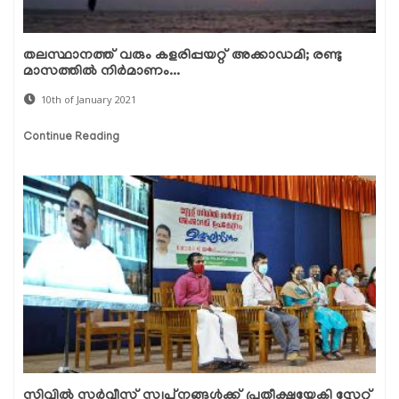
തലസ്ഥാനത്ത് വരും കളരിപ്പയറ്റ് അക്കാഡമി; രണ്ടു
മാസത്തില്‍ നിര്‍മാണം...
10th of January 2021
Continue Reading
സിവില്‍ സര്‍വ്വീസ് സ്വപ്‌നങ്ങള്‍ക്ക് പ്രതീക്ഷയേകി സ്റ്റേറ്റ്