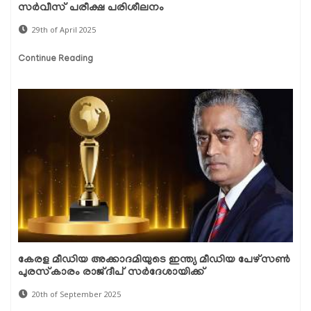
സർവീസ് പരീക്ഷ പരിശീലനം
29th of April 2025
Continue Reading
കേരള മീഡിയ അക്കാദമിയുടെ ഇന്ത്യ മീഡിയ പേഴ്സൺ
പുരസ്‌കാരം രാജ്ദീപ് സർദേശായിക്ക്
20th of September 2025