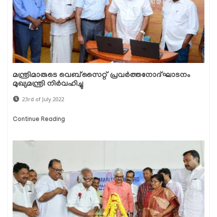
മന്ത്രിമാരുടെ വെബ്‌സൈറ്റ് പ്രവര്‍ത്തനോദ്ഘാടനം
മുഖ്യമന്ത്രി നിര്‍വഹിച്ചു
23rd of July 2022
Continue Reading