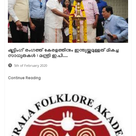
ഷൂട്ടിംഗ് രംഗത്ത് കേരളത്തിനും ഇന്ത്യയ്ക്കുമുള്ളത് മികച്ച
സാധ്യതകള്‍ : മന്ത്രി ഇ.പി....
5th of February 2020
Continue Reading