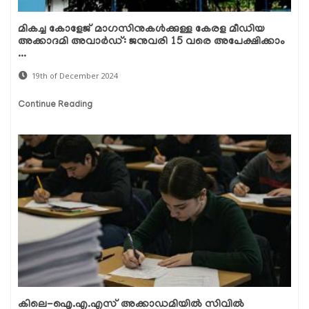
മികച്ച കോളേജ് മാഗസിനുകൾക്കുള്ള കേരള മീഡിയ
അക്കാദമി അവാർഡ്: ജനുവരി 15 വരെ അപേക്ഷിക്കാം
...
19th of December 2024
Continue Reading
കിലെ-ഐ.എ.എസ് അക്കാഡമിയിൽ സിവിൽ