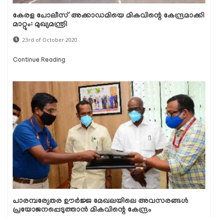
കേരള പോലീസ് അക്കാഡമിയെ മികവിന്റെ കേന്ദ്രമാക്കി
മാറ്റും: മുഖ്യമന്ത്രി
23rd of October 2020
Continue Reading
പാരമ്പര്യേതര ഊര്‍ജ്ജ മേഖലയിലെ അവസരങ്ങള്‍
പ്രയോജനപ്പെടുത്താന്‍ മികവിന്റെ കേന്ദ്രം