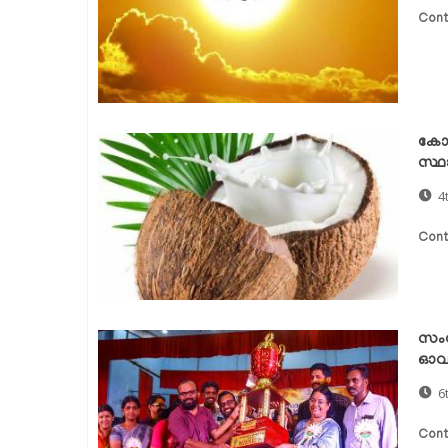
Cont
കോഴ
സ്ഥാ
4
Cont
സംസ
ഓവറോ
6
Cont