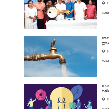
1
Cont
മേപ
തുട
1
Cont
കോഴ
രജിസ
1