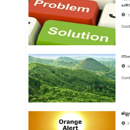
പരാ
1
Cont
സംസ
3
Cont
ജില്
3