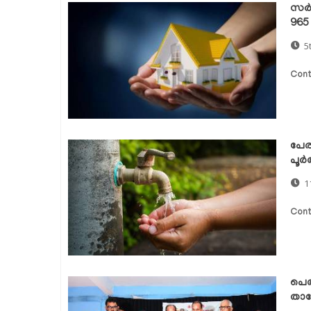
സര്
965 
5
Cont
പേര
പൂർ
1
Cont
പെര
താക