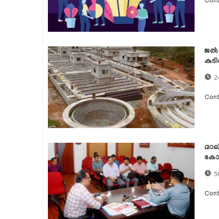
Cont
ജല്
കുട
2
Cont
മാല
കോഴി
5
Cont