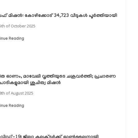
് മിഷന്‍: കോഴിക്കോട് 34,723 വീടുകള്‍ പൂര്‍ത്തിയായി
5th of October 2025
inue Reading
ത ഓണം, മാവേലി വൃത്തിയുടെ ചക്രവർത്തി; പ്രചാരണ
പാടികളുമായി ശുചിത്വ മിഷൻ
8th of August 2025
inue Reading
ിഡ്-19: ജില്ലാ കലക്ടര്‍ക്ക് ഓണ്‍ലൈനായി