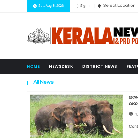
Select Location
Sat, Aug 8, 2026
Sign In
HOME
NEWSDESK
DISTRICT NEWS
FEAT
All News
മനു
വനം
1
Cont