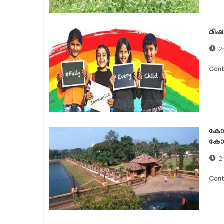
മിഷന
2
Cont
കോഴ
കോഴ
2
Cont