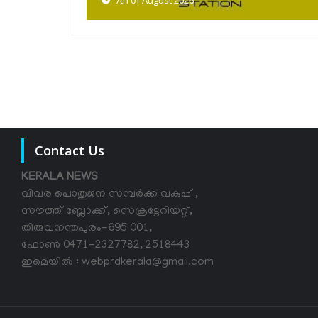
Contact Us
KERALA NEWS
വിവര പൊതുജന സമ്പര്‍ക്ക വകുപ്പ് ,
സൗത്ത് ബ്ലോക്ക്, സെക്രട്ടേറിയറ്റ്,
തിരുവനന്തപുരം-695 001,
ഫോൺ 0471-2327782, 2518443
ഇമെയിൽ : webprdkerala@gmail.com