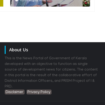
About Us
This is the News Portal of Government of Kerala
developed with an objective to function as single
source of development news for citizens. The content
in this portal is the result of the collaborative effort of
District Information Officers, and PRISM Project of I &
PRD.
Disclaimer
Privacy Policy