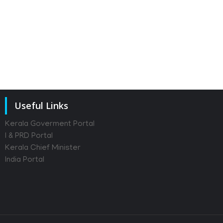
Useful Links
Kerala Goverment Portal
I & PRD Portal
Kerala Chief Minister
India Portal