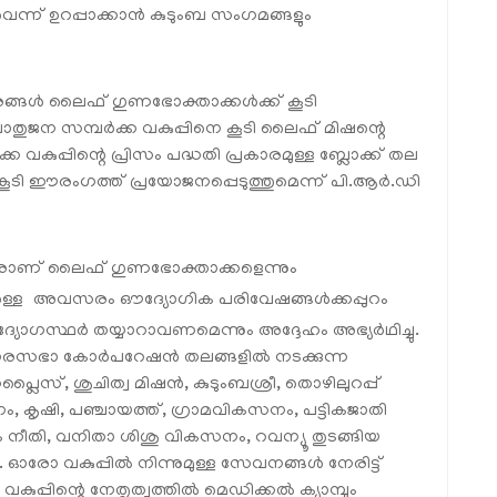
വെന്ന് ഉറപ്പാക്കാന്‍ കുടുംബ സംഗമങ്ങളും
രങ്ങള്‍ ലൈഫ് ഗുണഭോക്താക്കള്‍ക്ക് കൂടി
പൊതുജന സമ്പര്‍ക്ക വകുപ്പിനെ കൂടി ലൈഫ് മിഷന്റെ
ക്ക വകുപ്പിന്റെ പ്രിസം പദ്ധതി പ്രകാരമുള്ള ബ്ലോക്ക് തല
കൂടി ഈരംഗത്ത് പ്രയോജനപ്പെടുത്തുമെന്ന് പി.ആര്‍.ഡി
വരാണ് ലൈഫ് ഗുണഭോക്താക്കളെന്നും
ള്ള
അവസരം ഔദ്യോഗിക പരിവേഷങ്ങള്‍ക്കപ്പുറം
ദ്യോഗസ്ഥര്‍ തയ്യാറാവണമെന്നും അദ്ദേഹം അഭ്യര്‍ഥിച്ചു.
രസഭാ കോര്‍പറേഷന്‍ തലങ്ങളില്‍ നടക്കുന്ന
ലൈസ്, ശുചിത്വ മിഷന്‍, കുടുംബശ്രീ, തൊഴിലുറപ്പ്
 കൃഷി, പഞ്ചായത്ത്, ഗ്രാമവികസനം, പട്ടികജാതി
നീതി, വനിതാ ശിശു വികസനം, റവന്യൂ തുടങ്ങിയ
രോ വകുപ്പില്‍ നിന്നുമുള്ള സേവനങ്ങള്‍ നേരിട്ട്
പ്പിന്റെ നേതൃത്വത്തില്‍ മെഡിക്കല്‍ ക്യാമ്പും