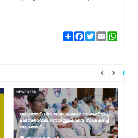
Share
Facebook
Twitter
Email
WhatsAp
NEWSDESK
NEW
മത്സ്യത്തൊഴിലാളി ജാഗ്രത നിർദേശം
ക
7th of August 2026