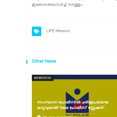
ഇതോടനുബന്ധിച്ച് നടത്തും.
LIFE Mission
Other News
NEWSDESK
കൈത്തറി ദിനാഘോഷങ്ങൾ സംഘടിപ്പിച്ചു;
പരമായ
പരമ്പരാഗത നെയ്ത്തുകാരെ സംരക്ഷിച്ച്
േഷൻ’
കൈത്തറി...
7th of August 2026