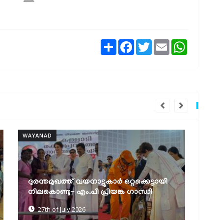
Share
Facebook
Twitter
Email
WhatsAp
WAYANAD
WA
കനിപ്പന്തൽ പദ്ധതിക്ക്
മ
സംസ്ഥാനതലത്തിൽ തുടക്കമായി
ന
18th of July 2026