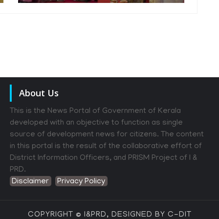
About Us
This is the News Portal of Government of Kerala
developed with an objective to function as single
source of development news for citizens. The content
in this portal is the result of the collaborative effort of
District Information Officers, and PRISM Project of I &
PRD.
Disclaimer
Privacy Policy
COPYRIGHT © I&PRD, DESIGNED BY C-DIT