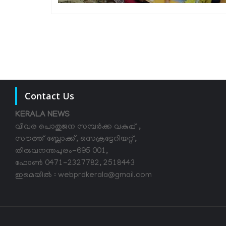
Contact Us
KERALA NEWS
വിവര പൊതുജന സമ്പര്‍ക്ക വകുപ്പ് ,
സൗത്ത് ബ്ലോക്ക്, സെക്രട്ടേറിയറ്റ്,
തിരുവനന്തപുരം-695 001,
ഫോൺ 0471-2327782, 2518443
ഇമെയിൽ : webprdkerala@gmail.com