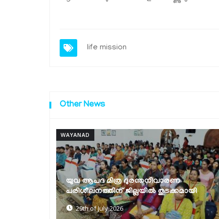
life mission
Other News
WAYANAD
ണ
ദുരന്തമുഖത്ത് വയനാട്ടുകാര്‍ ഒറ്റക്കെട്ടായി
കമായി
നിലകൊണ്ടു- എം.പി പ്രിയങ്ക ഗാന്ധി
27th of July 2026