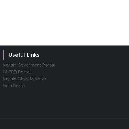
Useful Links
Kerala Goverment Portal
I & PRD Portal
Kerala Chief Minister
India Portal