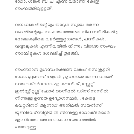
ഡോ. ശങ്കർ ബി.പി എന്നിവരാണ് കേന്ദ്ര
സംഘത്തിലുളളത്.
വനംവകുപ്പിന്റെയും തദ്ദേശ സ്വയം ഭരണ
വകുപ്പിന്റെയും സഹായത്തോടെ നിപ സ്ഥിരീകരിച്ച
മേഖലകളിലെ വളർത്തുമൃഗങ്ങൾ, പന്നികൾ,
വവ്വാലുകൾ എന്നിവയിൽ നിന്നും വിദഗ്ദ്ധ സംഘം
സാമ്പിളുകൾ ശേഖരിച്ച് തുടങ്ങി.
സംസ്ഥാന മൃഗസംരക്ഷണ വകുപ്പ് സെക്രട്ടറി
ഡോ. പ്രണബ് ജ്യോതി , മൃഗസംരക്ഷണ വകുപ്പ്
ഡയറക്ടർ ഡോ. എ കൗശിക്, സ്റ്റേറ്റ്
ഇൻസ്റ്റിറ്റ്യൂട്ട് ഫോർ അനിമൽ ഡിസീസസിൽ
നിന്നുള്ള ഉന്നത ഉദ്യോഗസ്ഥർ, . കേരള
വെറ്ററിനറി ആൻഡ് അനിമൽ സയൻസ്
യൂണിവേഴ്സിറ്റിയിൽ നിന്നുള്ള ഡോക്ടർമാർ
എന്നിവരും അവലോകന യോഗത്തിൽ
പങ്കെടുത്തു.