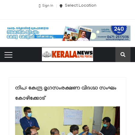
Select Location
Sign In
നിപ: കേന്ദ്ര മൃഗസംരക്ഷണ വിദഗ്ദ്ധ സംഘം
കോഴിക്കോട്