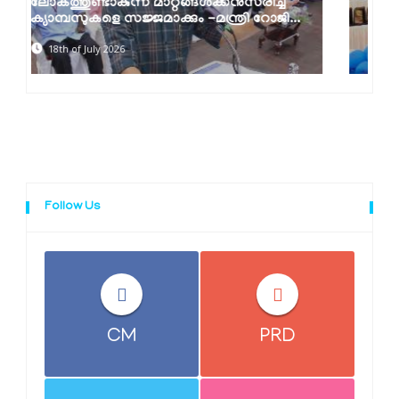
വളർത്തിയെടുക്കണം -മന്ത്രി റോജി എം
ജോൺ
18th of July 2026
Follow Us
CM
PRD