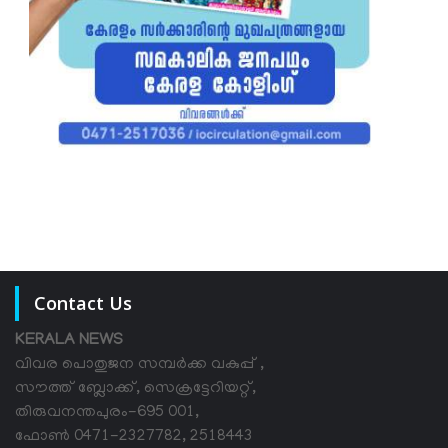
Contact Us
KERALA NEWS
വിവര പൊതുജന സമ്പര്‍ക്ക വകുപ്പ് ,
സൗത്ത് ബ്ലോക്ക്, സെക്രട്ടേറിയറ്റ്,
തിരുവനന്തപുരം-695 001,
ഫോൺ 0471-2327782, 2518443