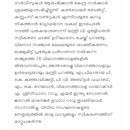
സര്‍വീസുകള്‍ ആരംഭിക്കാന്‍ കേന്ദ്ര സര്‍ക്കാര്‍
ശ്രമങ്ങളാരംഭിച്ചിട്ടുണ്ട്. കണ്‍വെയര്‍ ബെല്‍റ്റ്,
കസ്റ്റംസ് കൗണ്ടറുകള്‍ എന്നിവയുടെ കുറവു
നികത്താന്‍ വ്യോമയാന വകുപ്പ് ഇടപെടല്‍
നടത്തി വരുകയാണെന്ന് മന്ത്രി വി. മുരളീധരന്‍
സ്വീകരണ ചടങ്ങ് ഉദ്ഘാടനം ചെയ്ത് പറഞ്ഞു.
വിനോദ സഞ്ചാര മേഖലയുടെ ശാക്തീകരണം
ലക്ഷ്യമിട്ട് പ്രത്യേക പരിഗണന നല്‍കുന്ന
രാജ്യത്തെ 18 വിമാനത്താവളങ്ങളില്‍
തിരുവനന്തപുരം അന്താരാഷ്ട്ര വിമാനത്താവളവും
ഉള്‍പ്പെട്ടതായും മന്ത്രി പറഞ്ഞു. എം.പിമാരായ പി.
കെ. കുഞ്ഞാലിക്കുട്ടി, പി. വി. അബ്ദുള്‍ വഹാബ്,
എം. കെ. രാഘവന്‍, വിമാനത്താവള ഡയറക്ടര്‍
എ. ശ്രീനിവാസ റാവു, എയര്‍ ഇന്ത്യ സോണല്‍
ജനറല്‍ മാനേജര്‍ ഭുവനാ റാവു തുടങ്ങിയവര്‍
സംസാരിച്ചു. വിവിധ സംഘടനകളുടെ
നേതൃത്വത്തില്‍ താള വാദ്യങ്ങളും സ്വീകരണത്തിന്
മാറ്റുപകര്‍ന്നു.