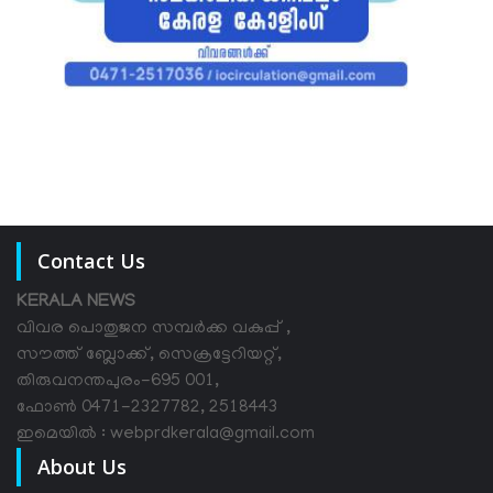
Contact Us
KERALA NEWS
വിവര പൊതുജന സമ്പര്‍ക്ക വകുപ്പ് ,
സൗത്ത് ബ്ലോക്ക്, സെക്രട്ടേറിയറ്റ്,
തിരുവനന്തപുരം-695 001,
ഫോൺ 0471-2327782, 2518443
ഇമെയിൽ : webprdkerala@gmail.com
About Us