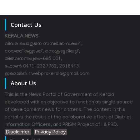
Contact Us
KERALA NEWS
വിവര പൊതുജന സമ്പര്‍ക്ക വകുപ്പ് ,
സൗത്ത് ബ്ലോക്ക്, സെക്രട്ടേറിയറ്റ്,
തിരുവനന്തപുരം-695 001,
ഫോൺ 0471-2327782, 2518443
ഇമെയിൽ : webprdkerala@gmail.com
About Us
This is the News Portal of Government of Kerala
developed with an objective to function as single source
of development news for citizens. The content in this
portal is the result of the collaborative effort of District
Information Officers, and PRISM Project of I & PRD.
Disclaimer
Privacy Policy