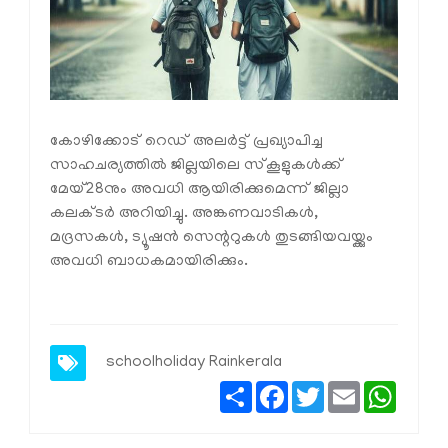
കോഴിക്കോട് റെഡ് അലര്‍ട്ട് പ്രഖ്യാപിച്ച
സാഹചര്യത്തില്‍ ജില്ലയിലെ സ്കൂളുകൾക്ക്
മേയ്28നും അവധി ആയിരിക്കുമെന്ന് ജില്ലാ
കലക്ടര്‍ അറിയിച്ചു. അങ്കണവാടികള്‍,
മദ്രസകള്‍, ട്യൂഷന്‍ സെന്ററുകള്‍ തുടങ്ങിയവയ്ക്കും
അവധി ബാധകമായിരിക്കും.
schoolholiday
Rainkerala
Share
Facebook
Twitter
Email
Whats