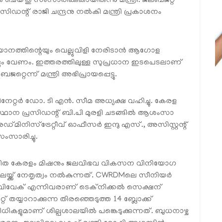
 ചെയ്തു സംസാരിക്കുകായിരുന്നു മന്ത്രി. ജലബജറ്റ്
രസിഡന്റ് രാജി ചന്ദ്രനു നൽകി മന്ത്രി പ്രകാശനം
നത്തിന്റെയും വെല്ലുവിളി നേരിടാൻ ആഗോള
ും വേണം. ഇത്തരത്തിലുള്ള സുപ്രധാന ഇടപെടലാണ്
്റെന്ന് മന്ത്രി അഭിപ്രായപ്പെട്ടു.
്റർ ഡോ. ടി എൻ. സീമ അധ്യക്ഷ വഹിച്ചു. കേരള
ാന പ്രസിഡന്റ് ബി.പി മുരളി ചടങ്ങിൽ ആശംസാ
മിനിസ്ട്രേറ്റീവ് ഓഫീസർ ഇന്ദു എസ്., അസിസ്റ്റന്റ്
സാരിച്ചു.
ഹരിത കേരളം മിഷനും ജലവിഭവ വികസന വിനിയോഗ
ലയ്ക്ക് നേതൃത്വം നൽകുന്നത്. CWRDMലെ സീനിയർ
 ഡോ. വിവേക് എന്നിവരാണ് ടെക്നിക്കൽ സെക്ഷന്
 തയ്യാറാക്കുന്ന തിരഞ്ഞെടുത്ത 14 ബ്ലോക്ക്
ിധികളുമാണ് ശില്പശാലയിൽ പങ്കെടുക്കുന്നത്. ബുധനാഴ്ച