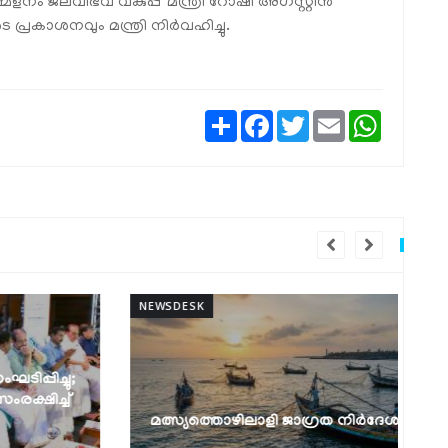
ളനം ജലവിഭവ വകുപ്പ് മന്ത്രി റോഷി അഗസ്റ്റിൻ
 പ്രകാശനവും മന്ത്രി നിർവഹിച്ചു.
Share
Facebook
Twitter
Email
WhatsAp
NEWSDESK
NEW
മത്സ്യത്തൊഴിലാളി ജാഗ്രത നിർദേശം
ക