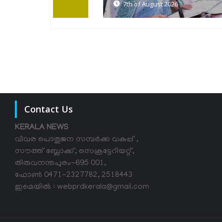
7th of August 2026
Contact Us
KERALA NEWS
വിവര പൊതുജന സമ്പര്‍ക്ക വകുപ്പ് ,
സൗത്ത് ബ്ലോക്ക്, സെക്രട്ടേറിയറ്റ്,
തിരുവനന്തപുരം-695 001,
ഫോൺ 0471-2327782, 2518443
ഇമെയിൽ : webprdkerala@gmail.com