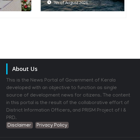
7th of August 2026
About Us
This is the News Portal of Government of Kerala
developed with an objective to function as single
source of development news for citizens. The content
in this portal is the result of the collaborative effort of
District Information Officers, and PRISM Project of I &
PRD.
Disclaimer
Privacy Policy