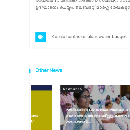
രാവിലെ 11 മണിക്ക് നടക്കുന്ന സമാപന സമ്മേ
ഉദ്ഘാടനം ചെയ്യും. ജലബജറ്റ് മാർഗ്ഗ രേഖകളുടെ
Kerala
harithakeralam
water budget
Other News
NEWSDESK
കൈത്തറി ദിനാഘോഷങ്ങൾ സംഘടിപ്പിച്ചു;
പരമായ
പരമ്പരാഗത നെയ്ത്തുകാരെ സംരക്ഷിച്ച്
േഷൻ’
കൈത്തറി...