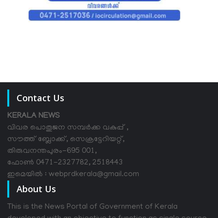
Contact Us
KERALA NEWS
വിവര പൊതുജന സമ്പര്‍ക്ക വകുപ്പ് ,
സൗത്ത് ബ്ലോക്ക്, സെക്രട്ടേറിയറ്റ്,
തിരുവനന്തപുരം-695 001,
ഫോൺ 0471-2327782, 2518443
ഇമെയിൽ : webprdkerala@gmail.com
About Us
This is the News Portal of Government of Kerala