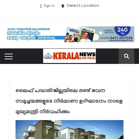
Select Location
Sign In
ലൈഫ് പദ്ധതി:ജില്ലയിലെ രണ്ട് ഭവന
സമുച്ചയങ്ങളുടെ നിര്‍മാണ ഉദ്ഘാടനം നാളെ
മുഖ്യമന്ത്രി നിര്‍വഹിക്കും