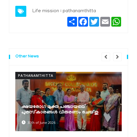
Life mission : pathanamthitta
Share
Facebook
Twitter
Email
Whats
Other News
PATHANAMTHITTA
P
ക്ഷയരോഗ മുക്ത പഞ്ചായത്ത്
പുരസ്‌കാരങ്ങൾ വിതരണം ചെയ്തു
30th of June 2026