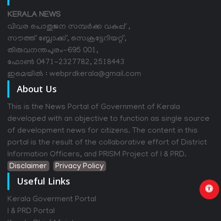
KERALA NEWS
വിവര പൊതുജന സമ്പര്‍ക്ക വകുപ്പ് ,
സൗത്ത് ബ്ലോക്ക്, സെക്രട്ടേറിയറ്റ്,
തിരുവനന്തപുരം-695 001,
ഫോൺ 0471-2327782, 2518443
ഇമെയിൽ : webprdkerala@gmail.com
About Us
This is the News Portal of Government of Kerala
developed with an objective to function as single source
of development news for citizens. The content in this
portal is the result of the collaborative effort of District
Information Officers, and PRISM Project of I & PRD.
Disclaimer
Privacy Policy
Useful Links
Kerala Goverment Portal
I & PRD Portal