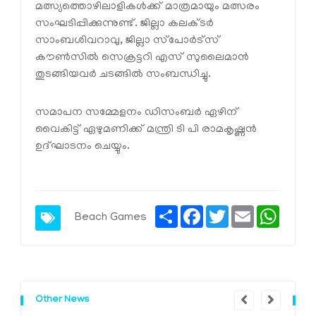
മത്സ്യത്തൊഴിലാളികള്‍ക്ക് മാത്രമായും മത്സരം
സംഘടിപ്പിക്കുന്നുണ്ട്. ജില്ലാ കലക്ടര്‍
സാംബശിവറാവു, ജില്ലാ സ്‌പോര്‍ട്‌സ്
കൗണ്‍സില്‍ സെക്രട്ടറി എസ് സുലൈമാന്‍
തുടങ്ങിയവര്‍ ചടങ്ങില്‍ സംബന്ധിച്ചു.
സമാപന സമ്മേളനം ഡിസംബര്‍ ഏഴിന്
വൈകിട്ട് ഏഴുമണിക്ക് മന്ത്രി ടി പി രാമകൃഷ്ണന്‍
ഉദ്ഘാടനം ചെയ്യും.
Share
Facebook
Twitter
Email
Whats
Beach Games
Other News