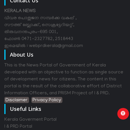
Contact Us
KERALA NEWS
വിവര പൊതുജന സമ്പര്‍ക്ക വകുപ്പ് ,
സൗത്ത് ബ്ലോക്ക്, സെക്രട്ടേറിയറ്റ്,
തിരുവനന്തപുരം-695 001,
ഫോൺ 0471-2327782, 2518443
ഇമെയിൽ : webprdkerala@gmail.com
About Us
This is the News Portal of Government of Kerala
developed with an objective to function as single source
of development news for citizens. The content in this
portal is the result of the collaborative effort of District
Information Officers, and PRISM Project of I & PRD.
Disclaimer
Privacy Policy
Useful Links
Kerala Goverment Portal
I & PRD Portal