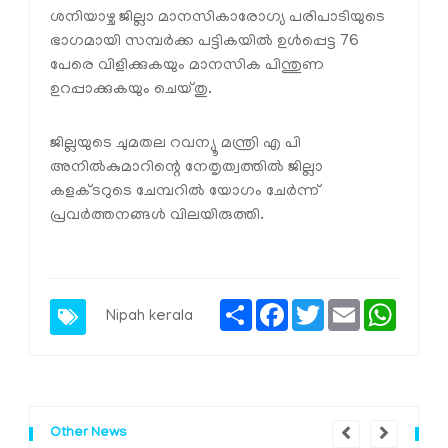
ശനിയാഴ്ച ജില്ലാ മാനസികാരോഗ്യ പരിപാടിയുടെ
ഭാഗമായി സമ്പർക്ക പട്ടികയിൽ ഉൾപ്പെട്ട 76
പേരെ വിളിക്കുകയും മാനസിക പിന്തുണ
ഉറപ്പാക്കുകയും ചെയ്തു.
ജില്ലയുടെ ചുമതല റവന്യൂ മന്ത്രി എ പി
അനിൽകുമാറിന്റെ നേതൃത്വത്തിൽ ജില്ലാ
കളക്ടറുടെ ചേമ്പറിൽ യോഗം ചേർന്ന്
പ്രവർത്തനങ്ങൾ വിലയിരുത്തി.
Share
Facebook
Twitter
Email
Whats
Nipah
kerala
Other News