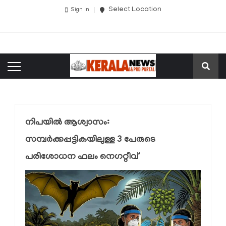
Select Location
Sign In
നിപയിൽ ആശ്വാസം:
സമ്പർക്കപ്പട്ടികയിലുള്ള 3 പേരുടെ
പരിശോധന ഫലം നെഗറ്റീവ്