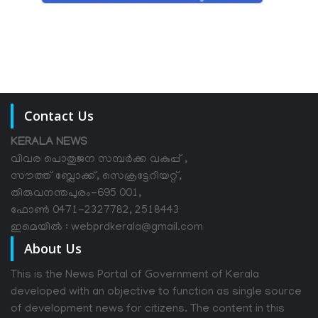
Contact Us
KERALA NEWS
വിവര പൊതുജന സമ്പര്‍ക്ക വകുപ്പ് ,
സൗത്ത് ബ്ലോക്ക്, സെക്രട്ടേറിയറ്റ്,
തിരുവനന്തപുരം-695 001,
ഫോൺ 0471-2327782, 2518443
ഇമെയിൽ : webprdkerala@gmail.com
About Us
This is the News Portal of Government of Kerala
developed with an objective to function as single source
of development news for citizens. The content in this