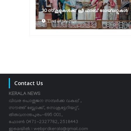
ഐ പി 9.0; സംസ്ഥാനതല ഐഡിയ
ോയ്‌ലറ്റുകൾ
ലോഞ്ച്
18th of July 2026
Contact Us
KERALA NEWS
വിവര പൊതുജന സമ്പര്‍ക്ക വകുപ്പ് ,
സൗത്ത് ബ്ലോക്ക്, സെക്രട്ടേറിയറ്റ്,
തിരുവനന്തപുരം-695 001,
ഫോൺ 0471-2327782, 2518443
ഇമെയിൽ : webprdkerala@gmail.com