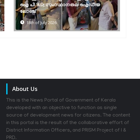
ബോധവല്‍ക്കരണ സെമിനാറും
പ്രശ്നോത്തരിയും
17th of July 2026
About Us
This is the News Portal of Government of Kerala
developed with an objective to function as single
source of development news for citizens. The content
in this portal is the result of the collaborative effort of
District Information Officers, and PRISM Project of I &
PRD.