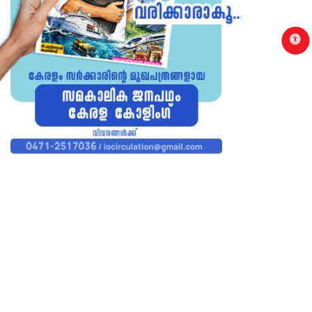
p
ALAKKAD
PALAKKAD
വൈദ്യുതിമേഖലയിലെ വിഷയപരിഹാരം: