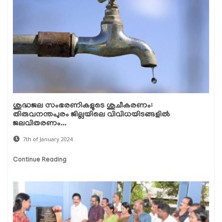
ശുദ്ധജല സംഭരണികളുടെ ശുചീകരണം:
തിരുവനന്തപുരം ജില്ലയിലെ വിവിധയിടങ്ങളിൽ
ജലവിതരണം...
7th of January 2024
Continue Reading