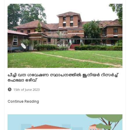
പീച്ചി വന ഗവേഷണ സ്ഥാപനത്തിൽ ജൂനിയർ റിസർച്ച്
ഫെലോ ഒഴിവ്
15th of June 2023
Continue Reading