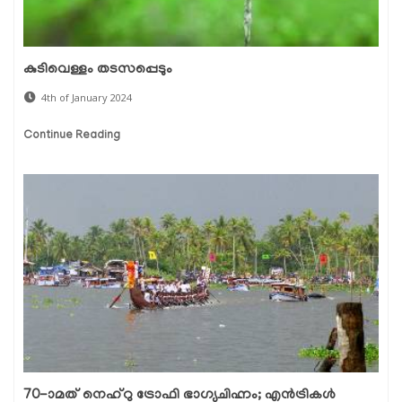
കുടിവെള്ളം തടസപ്പെടും
4th of January 2024
Continue Reading
70-ാമത് നെഹ്റു ട്രോഫി ഭാഗ്യചിഹ്നം; എൻട്രികൾ