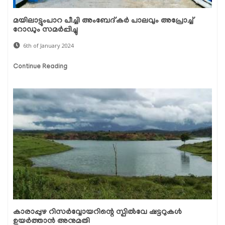
മയിലാട്ടുംപാറ പീച്ചി അംബേദ്കർ പാലവും അപ്രോച്ച്
റോഡും സമർപ്പിച്ചു
6th of January 2024
Continue Reading
കാരാപ്പുഴ റിസര്‍വ്വോയറിന്റെ സ്പില്‍വേ ഷട്ടറുകള്‍
ഉയര്‍ത്താന്‍ അനുമതി