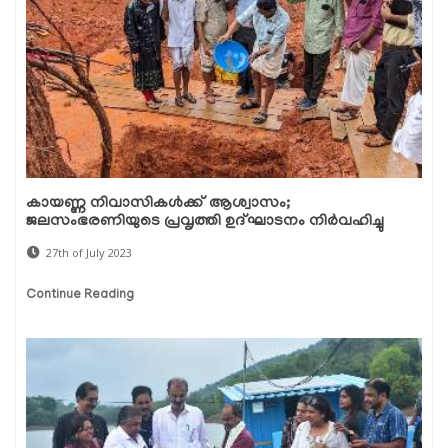
കായണ്ണ നിവാസികൾക്ക് ആശ്വാസം;
ജലസംഭരണിയുടെ പ്രവൃത്തി ഉദ്‌ഘാടനം നിർവഹിച്ചു
27th of July 2023
Continue Reading