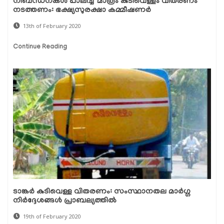
നിബന്ധനകള്‍ പാലിച്ച് മാത്രം കുടിവെള്ളം വിതരണം
നടത്തണം: ഭക്ഷ്യസുരക്ഷാ കമ്മീഷണര്‍
13th of February 2020
Continue Reading
ടാങ്കര്‍ കുടിവെള്ള വിതരണം: സംസ്ഥാനതല മാര്‍ഗ്ഗ
നിര്‍ദ്ദേശങ്ങള്‍ പ്രാബല്യത്തില്‍
19th of February 2020