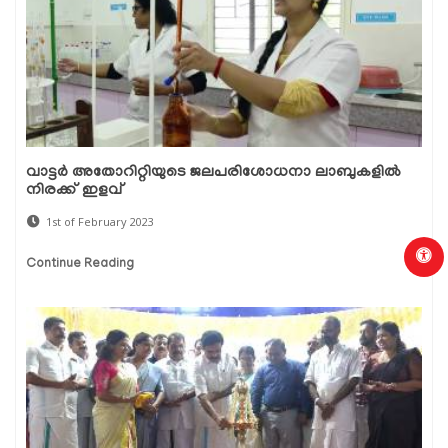
വാട്ടർ അതോറിറ്റിയുടെ ജലപരിശോധനാ ലാബുകളിൽ
നിരക്ക് ഇളവ്
1st of February 2023
Continue Reading