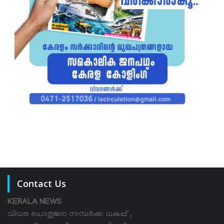
Contact Us
KERALA NEWS
വിവര പൊതുജന സമ്പര്‍ക്ക വകുപ്പ് ,