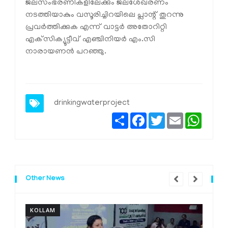
ജലസംഭരണികളിലേക്കും ജലശേഖരണം
നടത്തിയാകും വസൂരിച്ചിറയിലെ പ്ലാന്റ് തുറന്നു
പ്രവര്‍ത്തിക്കുക എന്ന് വാട്ടര്‍ അതോറിറ്റി
എക്‌സിക്യൂട്ടീവ് എഞ്ചിനിയര്‍ എം.സി
നാരായണന്‍ പറഞ്ഞു.
drinkingwaterproject
Share
Facebook
Twitter
Email
Whats
Other News
KOLLAM
K