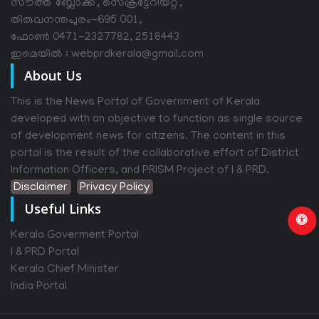
സൗത്ത് ബ്ലോക്ക്, സെക്രട്ടേറിയറ്റ്,
തിരുവനന്തപുരം-695 001,
ഫോൺ 0471-2327782, 2518443
ഇമെയിൽ : webprdkerala@gmail.com
About Us
This is the News Portal of Government of Kerala
developed with an objective to function as single source
of development news for citizens. The content in this
portal is the result of the collaborative effort of District
Information Officers, and PRISM Project of I & PRD.
Disclaimer
Privacy Policy
Useful Links
Kerala Goverment Portal
I & PRD Portal
Kerala Chief Minister
India Portal