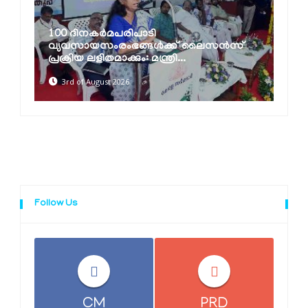
100 ദിനകര്‍മപരിപാടി
വ്യവസായസംരംഭങ്ങള്‍ക്ക് ലൈസന്‍സ്
പ്രക്രിയ ലളിതമാക്കും: മന്ത്രി...
3rd of August 2026
Follow Us
CM
PRD