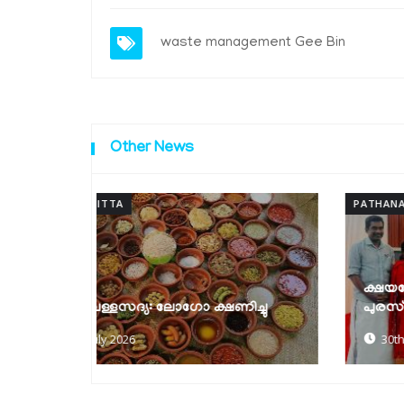
waste management
Gee Bin
Other News
PATHANAMTHITTA
ക്ഷയരോഗ മുക്ത പഞ്ചായത്ത്
ിച്ചു
പുരസ്‌കാരങ്ങൾ വിതരണം ചെയ്തു
30th of June 2026