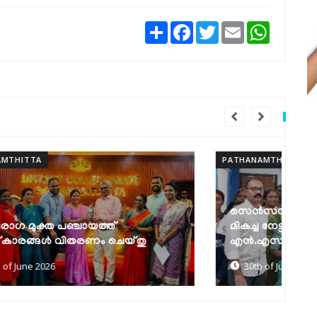
Share
Facebook
Twitter
Email
WhatsAp
PATHANAMTHITTA
PAT
സെൻസസ് സെൽഫ് എന്യൂമറേഷൻ:
കേ
മികച്ച നേട്ടവുമായി ഹയർ സെക്കൻഡറി
എ
എൻ.എസ്.എസ് യൂണിറ്റുകൾ
പ
30th of June 2026