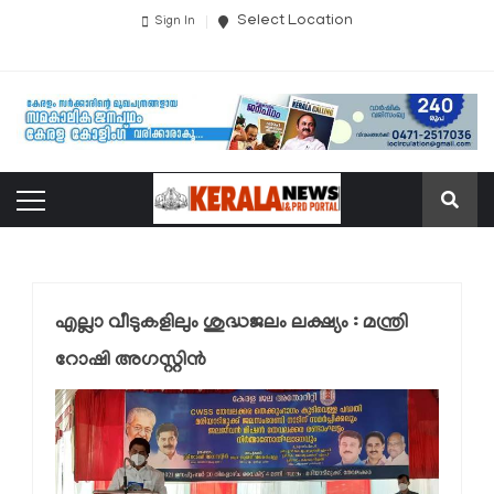
Select Location
Sign In
എല്ലാ വീടുകളിലും ശുദ്ധജലം ലക്ഷ്യം : മന്ത്രി
റോഷി അഗസ്റ്റിന്‍