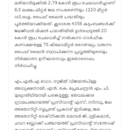
മരിയാടിമുക്കില്‍ 2.79 കോടി രൂപ ചെലവാഴിച്ചാണ്
6.5 ലക്ഷം ലിറ്റര്‍ ജല സംഭരണിയും 1220 മീറ്റര്‍
ഡി.ഐ. പൈപ്പ് ലൈന്‍ പദ്ധതിയും
പൂര്‍ത്തിയാക്കിയത്. കൂടാതെ 4358 കുടുംബങ്ങള്‍ക്ക്
ജലജീവന്‍ മിഷന്‍ പദ്ധതിയില്‍ ഉള്‍പ്പെടുത്തി 20
കോടി രൂപ ചെലവഴിച്ച് നല്‍കുന്ന ഗാര്‍ഹിക
കണക്ഷനുള്ള 75 കിലോമീറ്റര്‍ ദൈര്‍ഘ്യം വരുന്ന
പൈപ്പ് ലൈന്‍ സ്ഥാപിക്കുന്ന പ്രവൃത്തിയുടെയും
നിര്‍മ്മാണ ഉദ്ഘാടനവും ഇതോടൊപ്പം
നിര്‍വഹിച്ചു.
എം.എല്‍.എ ഡോ. സുജിത് വിജയന്‍പിള്ള
അധ്യക്ഷനായി. എന്‍. കെ. പ്രേമചന്ദ്രന്‍ എം. പി.
മുഖ്യാതിഥിയായി പങ്കെടുത്തു. തേവലക്കര
ഗ്രാമപഞ്ചായത്ത് പ്രസിഡന്റ് എസ്. സിന്ധു, ജല
അതോറിറ്റി സൂപ്രണ്ട് പ്രകാശ് ഇടിക്കുള, ജല
അതോറിറ്റി ടെക്‌നിക്കല്‍ മെമ്പര്‍ ജി. ശ്രീകുമാര്‍,
ചവറ ബ്ലോക്ക് പഞ്ചായത്ത് പ്രസിഡന്റ് സന്തോഷ്