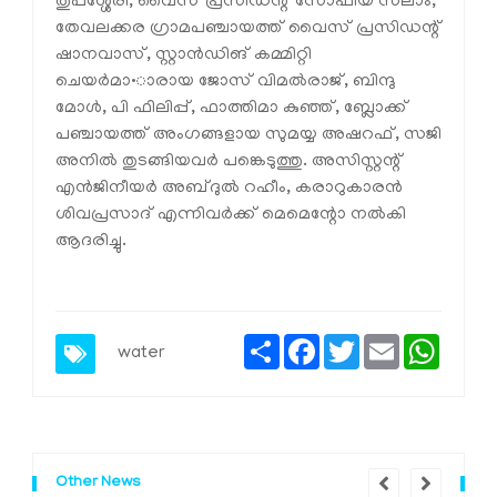
തുപ്പശ്ശേരി, വൈസ് പ്രസിഡന്റ് സോഫിയ സലാം,
തേവലക്കര ഗ്രാമപഞ്ചായത്ത് വൈസ് പ്രസിഡന്റ്
ഷാനവാസ്, സ്റ്റാന്‍ഡിങ് കമ്മിറ്റി
ചെയര്‍മാ•ാരായ ജോസ് വിമല്‍രാജ്, ബിന്ദു
മോള്‍, പി ഫിലിപ്പ്, ഫാത്തിമാ കുഞ്ഞ്, ബ്ലോക്ക്
പഞ്ചായത്ത് അംഗങ്ങളായ സുമയ്യ അഷറഫ്, സജി
അനില്‍ തുടങ്ങിയവര്‍ പങ്കെടുത്തു. അസിസ്റ്റന്റ്
എന്‍ജിനീയര്‍ അബ്ദുല്‍ റഹീം, കരാറുകാരന്‍
ശിവപ്രസാദ് എന്നിവര്‍ക്ക് മെമെന്റോ നല്‍കി
ആദരിച്ചു.
Share
Facebook
Twitter
Email
Whats
water
Other News