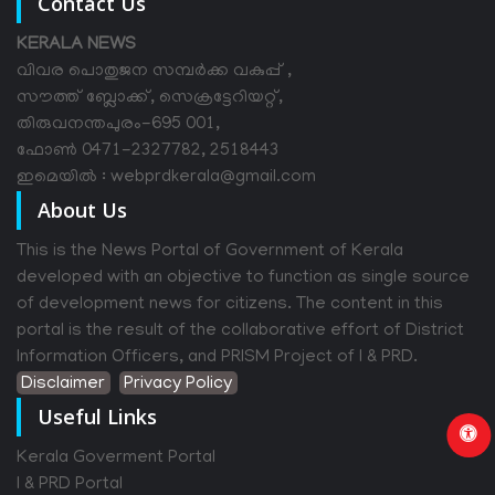
Contact Us
KERALA NEWS
വിവര പൊതുജന സമ്പര്‍ക്ക വകുപ്പ് ,
സൗത്ത് ബ്ലോക്ക്, സെക്രട്ടേറിയറ്റ്,
തിരുവനന്തപുരം-695 001,
ഫോൺ 0471-2327782, 2518443
ഇമെയിൽ : webprdkerala@gmail.com
About Us
This is the News Portal of Government of Kerala
developed with an objective to function as single source
of development news for citizens. The content in this
portal is the result of the collaborative effort of District
Information Officers, and PRISM Project of I & PRD.
Disclaimer
Privacy Policy
Useful Links
Kerala Goverment Portal
I & PRD Portal