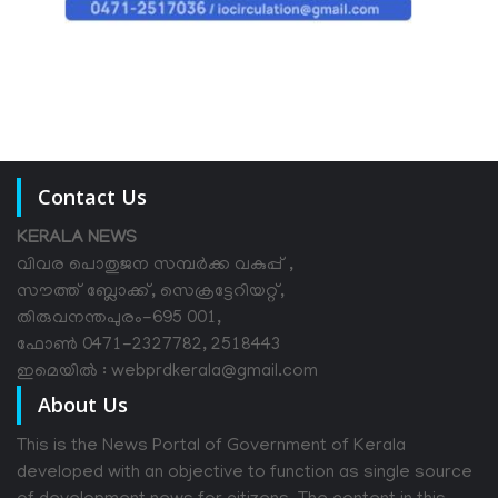
Contact Us
KERALA NEWS
വിവര പൊതുജന സമ്പര്‍ക്ക വകുപ്പ് ,
സൗത്ത് ബ്ലോക്ക്, സെക്രട്ടേറിയറ്റ്,
തിരുവനന്തപുരം-695 001,
ഫോൺ 0471-2327782, 2518443
ഇമെയിൽ : webprdkerala@gmail.com
About Us
This is the News Portal of Government of Kerala
developed with an objective to function as single source