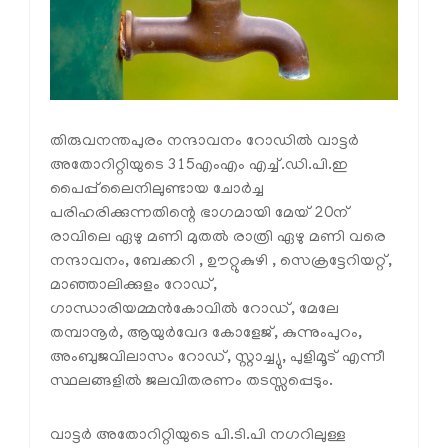
തിരുവനന്തപുരം നന്ദാവനം റോഡിൽ വാട്ട‍ർ
അതോറിറ്റിയുടെ 315എംഎം എച്ച്.ഡി.പി.ഇ
പൈപ്പ്‌ലൈനിലുണ്ടായ ചോർച്ച
പരിഹരിക്കുന്നതിന്റെ ഭാഗമായി മേയ് 20ന്
രാവിലെ ഏഴു മണി മുതൽ രാത്രി ഏഴു മണി വരെ
നന്ദാവനം, ബേക്കറി , ഊറ്റുകുഴി , സെക്രട്ടേറിയറ്റ്,
മാഞ്ഞാലിക്കുളം റോഡ്,
ഗാന്ധാരിയമ്മൻകോവിൽ റോഡ്, മേലേ
തമ്പാനൂർ, ആയുർവേദ കോളേജ്, കുന്നുംപുറം,
അംബുജവിലാസം റോഡ്, സ്റ്റാച്ച്യു, പുളിമൂട് എന്നീ
സ്ഥലങ്ങളിൽ ജലവിതരണം തടസ്സപ്പെടും.
വാട്ടർ അതോറിറ്റിയുടെ പി.ടി.പി നഗറിലുള്ള