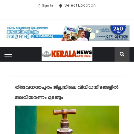
Select Location
Sign In
തിരുവനന്തപുരം ജില്ലയിലെ വിവിധയിടങ്ങളിൽ
ജലവിതരണം മുടങ്ങും