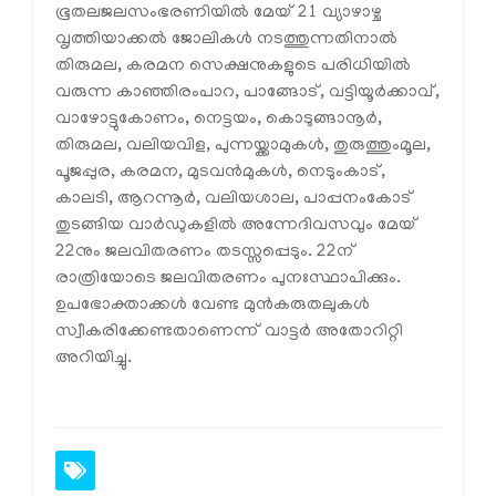
ഭൂതലജലസംഭരണിയിൽ മേയ് 21 വ്യാഴാഴ്ച
വൃത്തിയാക്കൽ ജോലികൾ നടത്തുന്നതിനാൽ
തിരുമല, കരമന സെക്ഷനുകളുടെ പരിധിയിൽ
വരുന്ന കാഞ്ഞിരംപാറ, പാങ്ങോട്, വട്ടിയൂർക്കാവ്,
വാഴോട്ടുകോണം, നെട്ടയം, കൊടുങ്ങാനൂർ,
തിരുമല, വലിയവിള, പുന്നയ്ക്കാമുകൾ, തുരുത്തുംമൂല,
പൂജപ്പുര, കരമന, മുടവൻമുകൾ, നെടുംകാട്,
കാലടി, ആറന്നൂർ, വലിയശാല, പാപ്പനംകോട്
തുടങ്ങിയ വാർഡുകളിൽ അന്നേദിവസവും മേയ്
22നും ജലവിതരണം തടസ്സപ്പെടും. 22ന്
രാത്രിയോടെ ജലവിതരണം പുനഃസ്ഥാപിക്കും.
ഉപഭോക്താക്കൾ വേണ്ട മുൻകരുതലുകൾ
സ്വീകരിക്കേണ്ടതാണെന്ന് വാട്ടർ അതോറിറ്റി
അറിയിച്ചു.