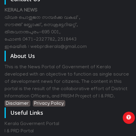
KERALA NEWS
വിവര പൊതുജന സമ്പര്‍ക്ക വകുപ്പ് ,
സൗത്ത് ബ്ലോക്ക്, സെക്രട്ടേറിയറ്റ്,
തിരുവനന്തപുരം-695 001,
ഫോൺ 0471-2327782, 2518443
ഇമെയിൽ : webprdkerala@gmail.com
About Us
This is the News Portal of Government of Kerala
developed with an objective to function as single source
of development news for citizens. The content in this
portal is the result of the collaborative effort of District
Information Officers, and PRISM Project of I & PRD.
Disclaimer
Privacy Policy
Useful Links
Kerala Goverment Portal
I & PRD Portal