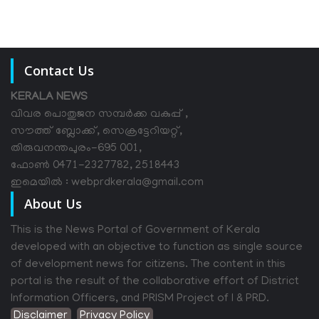
Contact Us
KERALA NEWS
വിവര പൊതുജന സമ്പര്‍ക്ക വകുപ്പ് ,
സൗത്ത് ബ്ലോക്ക്, സെക്രട്ടേറിയറ്റ്,
തിരുവനന്തപുരം-695 001,
ഫോൺ 0471-2327782, 2518443
ഇമെയിൽ : webprdkerala@gmail.com
About Us
This is the News Portal of Government of Kerala
developed with an objective to function as single source
of development news for citizens. The content in this
portal is the result of the collaborative effort of District
Information Officers, and PRISM Project of I & PRD.
Disclaimer
Privacy Policy