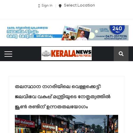
Select Location
Sign In
തലസ്ഥാന നഗരിയിലെ വെള്ളക്കെട്ട്:
ജലവിഭവ വകുപ്പ് മന്ത്രിയുടെ നേതൃത്വത്തിൽ
ജൂൺ രണ്ടിന് ഉന്നതതലയോഗം