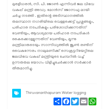
മുരളീധരൻ, സി. പി. ജോൺ എന്നിവർ ജല വിഭവ
വകുപ്പ് മന്ത്രി അഡ്വ. മോൻസ് ജോസഫു മായി
ചർച്ച നടത്തി . ഇതിന്റെ അടിസ്ഥാനത്തിൽ
തലസ്ഥാന നഗരിയിലെ വെള്ളക്കെട്ട് പ്രശ്നങ്ങളും,
പരിഹാര നടപടികളും പരിശോധിക്കുന്നതിന്
വേണ്ടിയും, ആവശ്യമായ പരിഹാര നടപടികൾ
കൈക്കൊള്ളുന്നതിന് വേണ്ടിയും, മൂന്നു
മന്ത്രിമാരുടെയും സാന്നിധ്യത്തിൽ ജൂൺ രണ്ടിന്
വൈകുന്നേരം നാലുമണിക്ക് സെക്രട്ടറിയേറ്റിലെ
ജലവിഭവ വകുപ്പ് മന്ത്രിയുടെ ചേമ്പറിൽ വച്ച്
ഉന്നതതല യോഗം വിളിച്ചുചേർക്കാൻ സർക്കാർ
തീരുമാനിച്ചു.
Thiruvananthapuram
Water logging
Share
Facebook
Twitter
Email
Whats