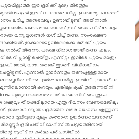
ട്ടയമില്ലാത്ത ഈ ഭൂമിക്ക് മൂല്യം തീര്‍ത്തും
്യത്തിനും ഭൂമി ഈട് വക്കാനുമാവില്ല. ഇക്കാര്യം പറഞ്ഞ്
ാസം ലഭിച്ച അനുഭവവും ഉണ്ടായിട്ടുണ്ട്. അതിനാല്‍
്തുണ്ടാക്കിയ പണം കൊണ്ടാണ് ഇവിടൊരു വീട് പോലും
ൊക്കെ വന്യ മൃഗങ്ങള്‍ നശിപ്പിച്ചിരുന്നു. സംരക്ഷണ
ണ്ടാക്കിയത്. ഇക്കാലയളവിലൊക്കെ ഭമിക്ക് പട്ടയം
 നല്‍കിയിരുന്നു. പക്ഷേ നിരാശയായിരുന്നു ഫലം.
െ റീ പ്ലാന്റ് ചെയ്തു. എന്നിട്ടും ഇവിടെ പട്ടയം മാത്രം
മുളക്, ജാതി, വാഴ, തെങ്ങ് തുടങ്ങി വിവിധയിനം
്തിട്ടുണ്ട്. എന്നാല്‍ ഉയര്‍ന്നതും തണുപ്പുള്ളതുമായ
 റബ്ബറില്‍ നിന്നും ഉല്‍പ്പാദനമില്ല. ഇതിന് പുറമേ മിക്ക
 മൂന്നിലൊന്നായി കുറയും. എങ്കിലും കൃഷി തുടരുന്നതിന്
നിന്നും വ്യത്യസ്ഥമായ അന്തരീക്ഷമാണിവിടെ. ശുദ്ധ
ു ശല്യവും തിരക്കുമില്ലാതെ എത്ര ദിവസം വേണമെങ്കിലും
ണ്ട്. ഇപ്പോള്‍ സ്വന്തം ഭൂമിയില്‍ വരെ വാഹനം എത്തുന്ന
്ചതോടെ ഭൂമിയുടെ മൂല്യം കുത്തനെ ഉയര്‍ന്നുവെന്നാണ്
് കരിമണ്ണൂര്‍ ഭൂമി പതിവ് ഓഫീസില്‍ പട്ടയത്തിനായി
ന്റെ നൂറ് ദിന കര്‍മ്മ പരിപാടിയില്‍