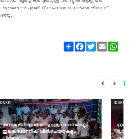
ലായി. പൂര്‍വ്വികര്‍ മുതലുള്ള തങ്ങളുടെ ആഗ്രഹം
ന്തോഷമുണ്ടെന്നും ഇതിന് സംസ്ഥാന സര്‍ക്കാരിനോട്
റഞ്ഞു.
Share
Facebook
Twitter
Email
WhatsAp
IDUKKI
IDU
ഗ്രാമീണ യാത്രാക്ലേശത്തിന് പരിഹാരവും
വനിതാ സംരംഭകർക്ക് തുണയുമായി
ആ
കുടുംബശ്രീയുടെ...
വന