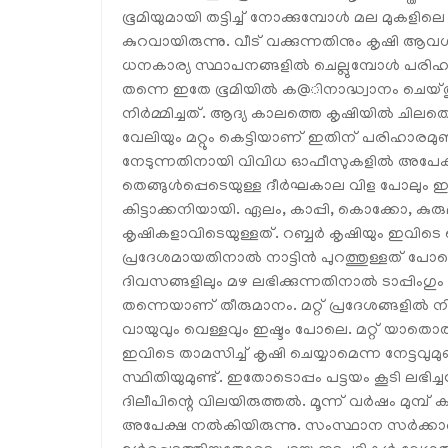
ഭൂമിയുമായി തട്ടിച്ച് നോക്കുമ്പോള്‍ മല മുകളിലെ പ
കുറവായിരുന്നു. വീട് വക്കുന്നതിനും കൃഷി ആവശ
ധനകാര്യ സ്ഥാപനങ്ങളില്‍ ചെല്ലുമ്പോള്‍ പരിഹ
തന്നെ ഇതേ ഭൂമിയില്‍ ക@ിനാദ്ധ്വാനം ചെയ
നിര്‍മ്മിച്ചത്. ആദ്യ കാലത്തെ കൃഷിയില്‍ ചിലത
വേലിയും മറ്റും കെട്ടിയാണ് ഇതിന് പരിഹാരമു
നേടുന്നതിനായി വിവിധ ഓഫീസുകളില്‍ അപേക്ഷ
തെങ്ങുള്‍പ്പെടെയുള്ള ദീര്‍ഘകാല വിള പോലും ഇവിട
കിട്ടാക്കനിയായി. ഏലം, കാപ്പി, കൊക്കോ, കുരു
കൃഷികളാവിടെയുള്ളത്. റബ്ബര്‍ കൃഷിയും ഇവിടെ ചെയ
പ്രദേശമായതിനാല്‍ നാട്ടിന്‍ പുറത്തുള്ളത് പോലെ
ദിവസങ്ങളിലും മഴ ലഭിക്കുന്നതിനാല്‍ ടാപ്പിംഗും
തന്നെയാണ് തീരുമാനം. മറ്റ് പ്രദേശങ്ങളില്‍ 
വായുവും വെള്ളവും ഇഷ്ടം പോലെ. മറ്റ് യാതൊര
ഇവിടെ താമസിച്ച് കൃഷി ചെയ്യാമെന്ന നേട്ടവുമു
സ്ഥിതിയുമുണ്ട്. ഇതോടൊപ്പം പട്ടയം കൂടി ലഭിച
ദിലീപിന്റെ വിലയിരുത്തല്‍. മൂന്ന് വര്‍ഷം മുമ്പ
അപേക്ഷ നല്‍കിയിരുന്നു. സംസ്ഥാന സര്‍ക്കാരി