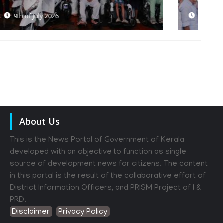
6th of July 2026
About Us
This is the News Portal of Government of Kerala
developed with an objective to function as single
source of development news for citizens. The content
in this portal is the result of the collaborative effort of
District Information Officers, and PRISM Project of I &
PRD.
Disclaimer
Privacy Policy