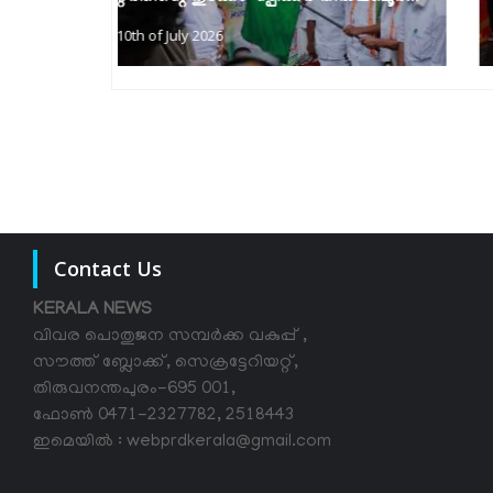
9th of July 2026
Contact Us
KERALA NEWS
വിവര പൊതുജന സമ്പര്‍ക്ക വകുപ്പ് ,
സൗത്ത് ബ്ലോക്ക്, സെക്രട്ടേറിയറ്റ്,
തിരുവനന്തപുരം-695 001,
ഫോൺ 0471-2327782, 2518443
ഇമെയിൽ : webprdkerala@gmail.com