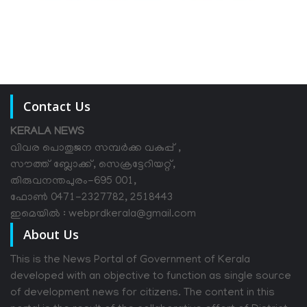
Contact Us
KERALA NEWS
വിവര പൊതുജന സമ്പര്‍ക്ക വകുപ്പ് ,
സൗത്ത് ബ്ലോക്ക്, സെക്രട്ടേറിയറ്റ്,
തിരുവനന്തപുരം-695 001,
ഫോൺ 0471-2327782, 2518443
ഇമെയിൽ : webprdkerala@gmail.com
About Us
This is the News Portal of Government of Kerala
developed with an objective to function as single source
of development news for citizens. The content in this