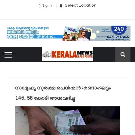
Select Location
Sign In
സാമൂഹ്യ സുരക്ഷ പെന്‍ഷന്‍ :രണ്ടാംഘട്ടം
145. 58 കോടി അനുവദിച്ചു