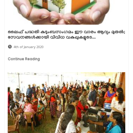
ലൈഫ് പദ്ധതി കുടുംബസംഗമം ഈ വാരം ആദ്യം മുതല്‍;
സേവനങ്ങള്‍ക്കായി വിവിധ വകുപ്പുകളുടെ...
4th of January 2020
Continue Reading