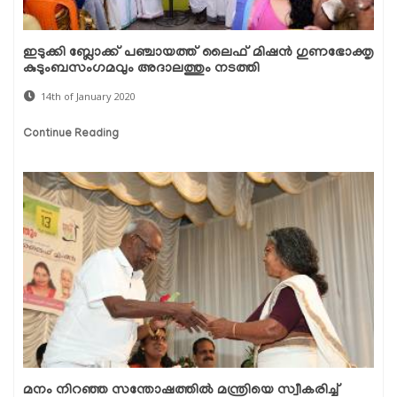
ഇടുക്കി ബ്ലോക്ക് പഞ്ചായത്ത് ലൈഫ് മിഷന്‍ ഗുണഭോക്തൃ
കുടുംബസംഗമവും അദാലത്തും നടത്തി
14th of January 2020
Continue Reading
മനം നിറഞ്ഞ സന്തോഷത്തില്‍ മന്ത്രിയെ സ്വീകരിച്ച്