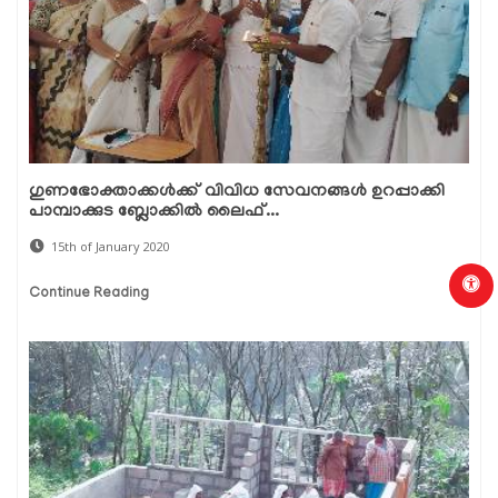
ഗുണഭോക്താക്കള്‍ക്ക് വിവിധ സേവനങ്ങള്‍ ഉറപ്പാക്കി
പാമ്പാക്കുട ബ്ലോക്കില്‍ ലൈഫ്...
15th of January 2020
Continue Reading