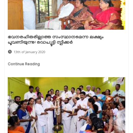
ഭവനരഹിതരില്ലാത്ത സംസ്ഥാനമെന്ന ലക്ഷ്യം
പൂവണിയുന്നു: ഡെപ്യൂട്ടി സ്പീക്കര്‍
13th of January 2020
Continue Reading