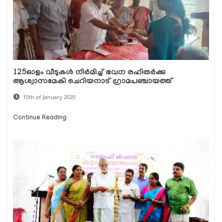
125ഓളം വീടുകള്‍ നിര്‍മിച്ച് ഭവന രഹിതര്‍ക്കു
ആശ്വാസമേകി ചെറിയനാട് ഗ്രാമപഞ്ചായത്ത്
10th of January 2020
Continue Reading