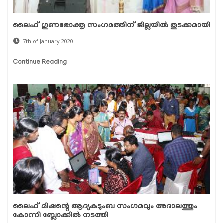
ലൈഫ് ഗുണഭോക്തൃ സംഗമത്തിന് ജില്ലയില്‍ തുടക്കമായി
7th of January 2020
Continue Reading
ലൈഫ് മിഷന്റെ ആദ്യകുടുംബ സംഗമവും അദാലത്തും
കോന്നി ബ്ലോക്കില്‍ നടത്തി