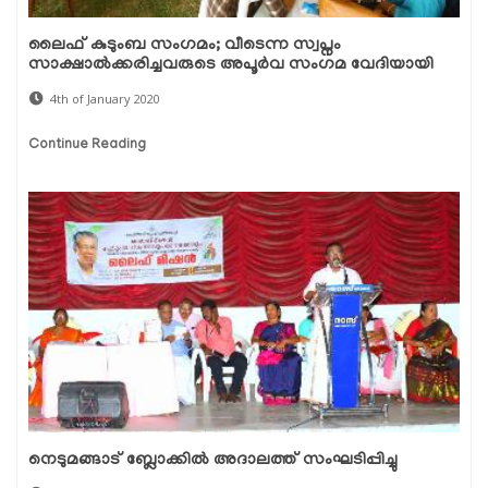
ലൈഫ് കുടുംബ സംഗമം; വീടെന്ന സ്വപ്നം
സാക്ഷാൽക്കരിച്ചവരുടെ അപൂർവ സംഗമ വേദിയായി
4th of January 2020
Continue Reading
നെടുമങ്ങാട് ബ്ലോക്കില്‍ അദാലത്ത് സംഘടിപ്പിച്ചു