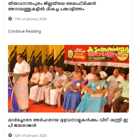
തിരുവനന്തപുരം ജില്ലയിലെ ലൈഫ്മിഷന്‍
അദാലത്തുകളില്‍ മികച്ച പങ്കാളിത്തം
11th of January 2020
Continue Reading
മാര്‍ച്ചോടെ അര്‍ഹരായ മുഴുവനാളുകള്‍ക്കും വീട്: മന്ത്രി ഇ
പി ജയരാജന്‍
12th of January 2020