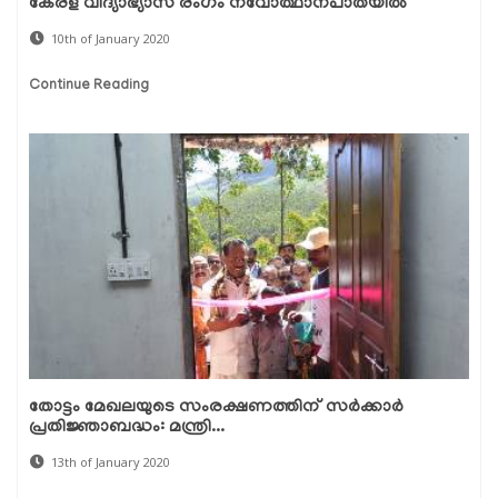
കേരള വിദ്യാഭ്യാസ രംഗം നവോത്ഥാനപാതയില്‍
10th of January 2020
Continue Reading
തോട്ടം മേഖലയുടെ സംരക്ഷണത്തിന് സര്‍ക്കാര്‍
പ്രതിജ്ഞാബദ്ധം: മന്ത്രി...
13th of January 2020