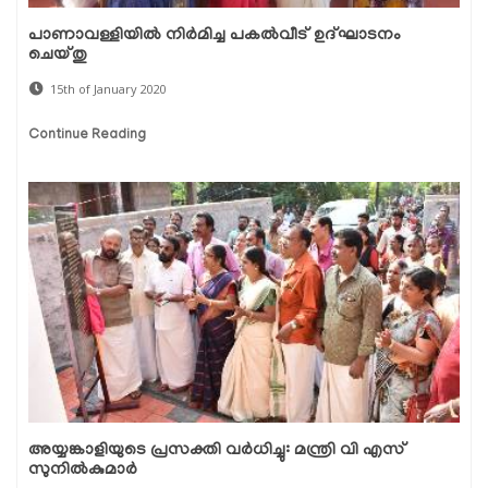
പാണാവള്ളിയില്‍ നിര്‍മിച്ച പകല്‍വീട് ഉദ്ഘാടനം
ചെയ്തു
15th of January 2020
Continue Reading
അയ്യങ്കാളിയുടെ പ്രസക്തി വര്‍ധിച്ചു: മന്ത്രി വി എസ്
സുനില്‍കുമാര്‍