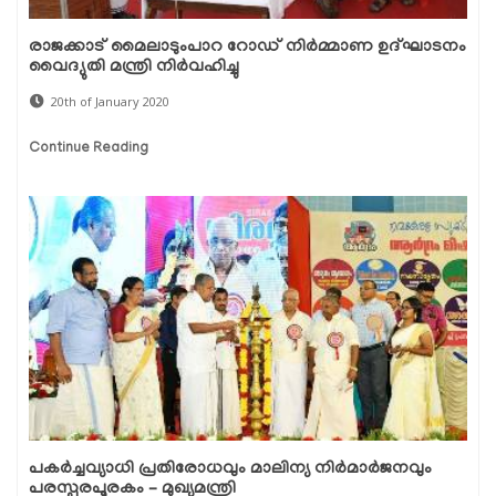
രാജക്കാട് മൈലാടുംപാറ റോഡ് നിര്‍മ്മാണ ഉദ്ഘാടനം
വൈദ്യുതി മന്ത്രി നിര്‍വഹിച്ചു
20th of January 2020
Continue Reading
പകര്‍ച്ചവ്യാധി പ്രതിരോധവും മാലിന്യ നിര്‍മാര്‍ജനവും
പരസ്പരപൂരകം – മുഖ്യമന്ത്രി