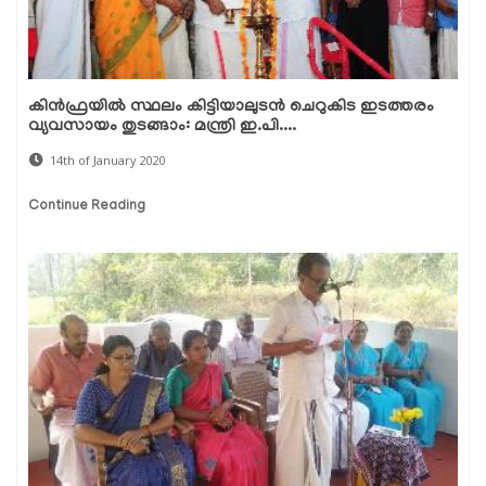
കിന്‍ഫ്രയില്‍ സ്ഥലം കിട്ടിയാലുടന്‍ ചെറുകിട ഇടത്തരം
വ്യവസായം തുടങ്ങാം: മന്ത്രി ഇ.പി....
14th of January 2020
Continue Reading