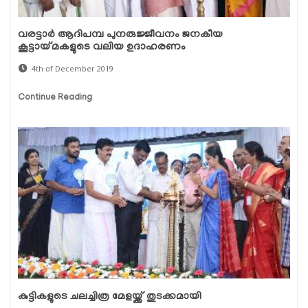
വരട്ടാര്‍ ആദിപമ്പ പുനരുജ്ജീവനം ജനകീയ
കൂട്ടായ്മകളുടെ വലിയ ഉദാഹരണം
4th of December 2019
Continue Reading
കുട്ടികളുടെ ചലച്ചിത്ര മേളയ്ക്ക് തുടക്കമായി