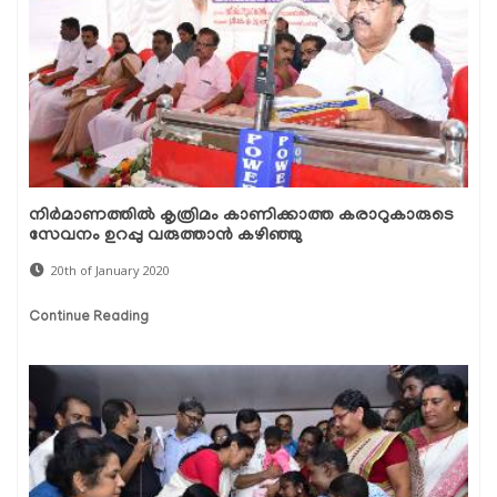
നിര്‍മാണത്തില്‍ കൃത്രിമം കാണിക്കാത്ത കരാറുകാരുടെ
സേവനം ഉറപ്പു വരുത്താന്‍ കഴിഞ്ഞു
20th of January 2020
Continue Reading