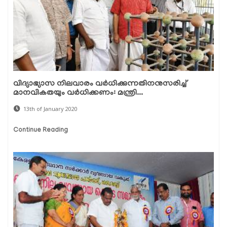
വിദ്യാഭ്യാസ നിലവാരം വര്‍ധിക്കുന്നതിനനുസരിച്ച്
മാനവികതയും വര്‍ധിക്കണം: മന്ത്രി...
13th of January 2020
Continue Reading